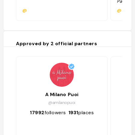
Paese: I
https:/
@
@milan
api=1&q
Coordina
Approved by
2
official partners
A Milano Puoi
@amilanopuoi
17992
followers
1931
places
50