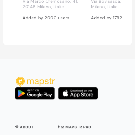
Via Marco Cremosano, 41,
Via Bovisasca, 59, 2
20148 Milano, Italie
Milano, Italie
Added by
2000
users
Added by
1792
users
💛 ABOUT
👨‍💻 MAPSTR PRO