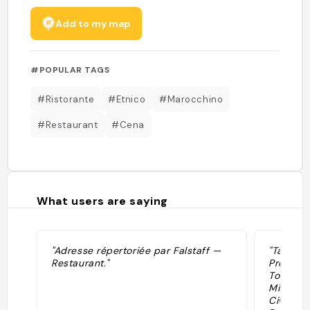
Add to my map
#POPULAR TAGS
#Ristorante
#Etnico
#Marocchino
#Restaurant
#Cena
What users are saying
"Adresse répertoriée par Falstaff —
"Tag: Ri
Restaurant."
Provincia
Touareg,
Milano MI
Civico: 