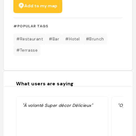
Add to my map
#POPULAR TAGS
#Restaurant
#Bar
#Hotel
#Brunch
#Terrasse
What users are saying
"À volonté Super décor Délicieux"
"Open b