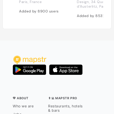
Paris, France
Design, 34 Quai
d'Austerlitz, Paris 7
Added by
8900
users
Added by
8532
user
💛 ABOUT
👨‍💻 MAPSTR PRO
Who we are
Restaurants, hotels
& bars