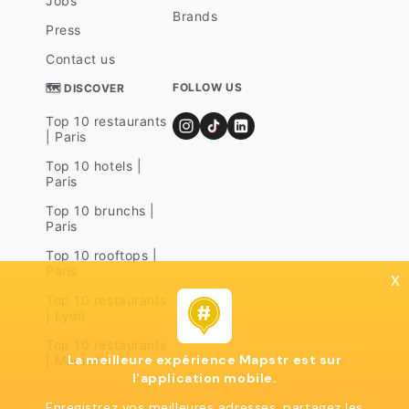
Jobs
Brands
Press
Contact us
FOLLOW US
🗺 DISCOVER
Top 10 restaurants
| Paris
Top 10 hotels |
Paris
Top 10 brunchs |
Paris
Top 10 rooftops |
Paris
x
Top 10 restaurants
| Lyon
Top 10 restaurants
La meilleure expérience Mapstr est sur
| Marseille
l'application mobile.
Enregistrez vos meilleures adresses, partagez les