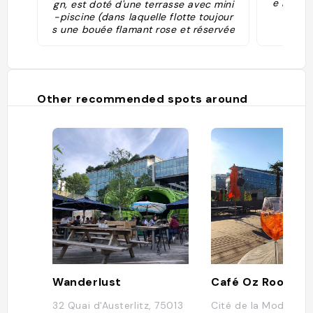
e incroy
gn, est doté d'une terrasse avec mini
e
-piscine (dans laquelle flotte toujour
s une bouée flamant rose et réservée
aux clients), ainsi que d'un bar food."
Other recommended spots around
Wanderlust
32 Quai d'Austerlitz, 75013
Cité de la Mode et 