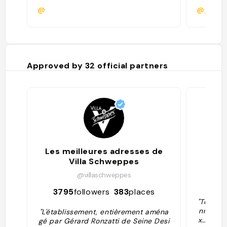
@
@janam
Approved by
32
official partners
Les meilleures adresses de
Villa Schweppes
@villaschweppes
25
3795
followers
383
places
"Testé p
nne, be
"L'établissement, entièrement aména
x… mais 
gé par Gérard Ronzatti de Seine Desi