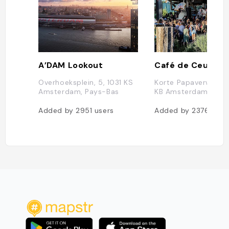
A’DAM Lookout
Café de Ceuvel
Overhoeksplein, 5, 1031 KS
Korte Papaverweg 4
Amsterdam, Pays-Bas
KB Amsterdam, Pay
Added by
2951
users
Added by
2376
user