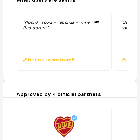
"Noord · food + records + wine | 🍽
"Sélecti
Restaurant"
toque · 1
@betina.swanstrom8
@
Approved by
4
official partners