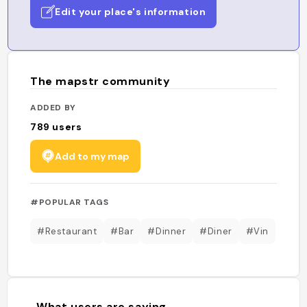
Edit your place's information
The mapstr community
ADDED BY
789
users
Add to my map
#POPULAR TAGS
#Restaurant
#Bar
#Dinner
#Diner
#Vin
What users are saying