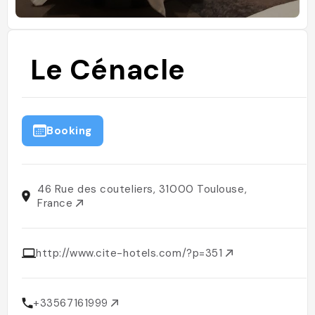
Le Cénacle
Booking
46 Rue des couteliers, 31000 Toulouse,
France
http://www.cite-hotels.com/?p=351
+33567161999