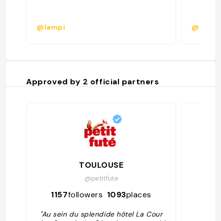
@lampi
@
Approved by
2
official partners
TOULOUSE
@petitfute
1157
followers
1093
places
898
"Au sein du splendide hôtel La Cour