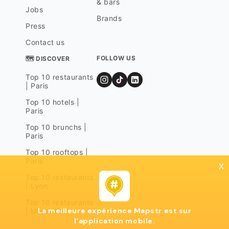
& bars
Jobs
Brands
Press
Contact us
FOLLOW US
🗺 DISCOVER
Top 10 restaurants
| Paris
Top 10 hotels |
Paris
Top 10 brunchs |
Paris
Top 10 rooftops |
Paris
x
Top 10 restaurants
| Lyon
Top 10 restaurants
La meilleure expérience Mapstr est sur
| Marseille
l'application mobile.