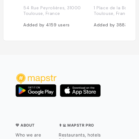
54 Rue Peyrolières, 31000
1 Place de la Bourse
Toulouse, France
Toulouse, France
Added by
4159
users
Added by
3883
user
💛 ABOUT
👨‍💻 MAPSTR PRO
Who we are
Restaurants, hotels