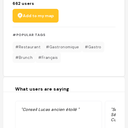
662
users
Add to my map
#POPULAR TAGS
#Restaurant
#Gastronomique
#Gastro
#Brunch
#Français
What users are saying
"Conseil Lucas ancien étoilé "
"Sélecti
Sélectio
Cuisine."