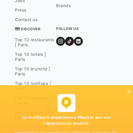
Jobs
Brands
Press
Contact us
FOLLOW US
🗺 DISCOVER
Top 10 restaurants
| Paris
Top 10 hotels |
Paris
Top 10 brunchs |
Paris
Top 10 rooftops |
Paris
x
Top 10 restaurants
| Lyon
Top 10 restaurants
La meilleure expérience Mapstr est sur
| Marseille
l'application mobile.
Enregistrez vos meilleures adresses, partagez les