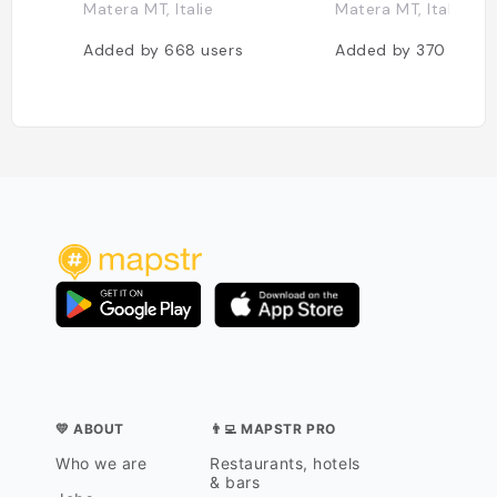
Matera MT, Italie
Matera MT, Italie
Added by
668
users
Added by
370
users
💛 ABOUT
👨‍💻 MAPSTR PRO
Who we are
Restaurants, hotels
& bars