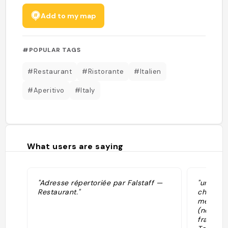
Add to my map
#POPULAR TAGS
#Restaurant
#Ristorante
#Italien
#Aperitivo
#Italy
What users are saying
"Adresse répertoriée par Falstaff —
"un bon 
Restaurant."
cher. Le
mer à pa
(ne pas 
français