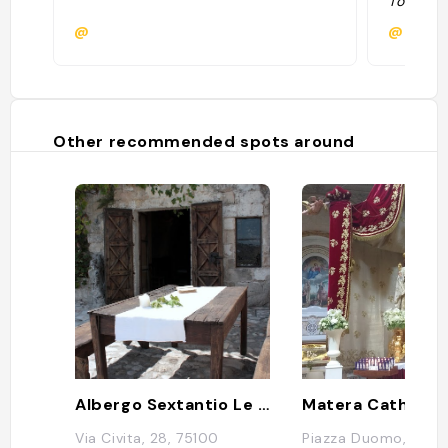
Tout est
très bon
@
@
Other recommended spots around
Albergo Sextantio Le Grotte Della Civita
Matera Cathedra
Via Civita, 28, 75100
Piazza Duomo, 7510