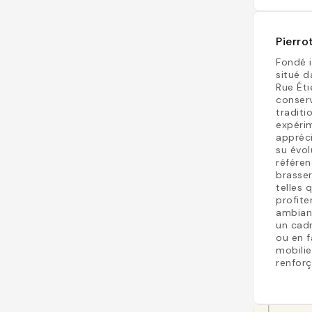
Pierro
Fondé i
situé d
Rue Éti
conserv
traditi
expérim
appréci
su évol
référen
brasser
telles 
profite
ambianc
un cadr
ou en f
mobilie
renforç