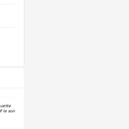
quette
"Excellente adresse, entrée, plats et
 le soir !? "
desserts. Belle référence et belle
adresse "