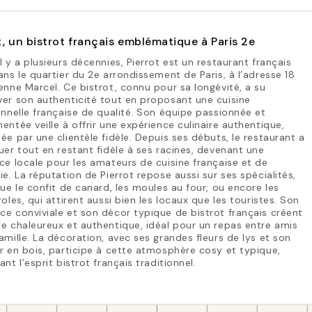
t, un bistrot français emblématique à Paris 2e
l y a plusieurs décennies, Pierrot est un restaurant français
ans le quartier du 2e arrondissement de Paris, à l’adresse 18
enne Marcel. Ce bistrot, connu pour sa longévité, a su
er son authenticité tout en proposant une cuisine
onnelle française de qualité. Son équipe passionnée et
entée veille à offrir une expérience culinaire authentique,
ée par une clientèle fidèle. Depuis ses débuts, le restaurant a
uer tout en restant fidèle à ses racines, devenant une
ce locale pour les amateurs de cuisine française et de
ie. La réputation de Pierrot repose aussi sur ses spécialités,
que le confit de canard, les moules au four, ou encore les
roles, qui attirent aussi bien les locaux que les touristes. Son
e conviviale et son décor typique de bistrot français créent
e chaleureux et authentique, idéal pour un repas entre amis
amille. La décoration, avec ses grandes fleurs de lys et son
r en bois, participe à cette atmosphère cosy et typique,
ant l’esprit bistrot français traditionnel.