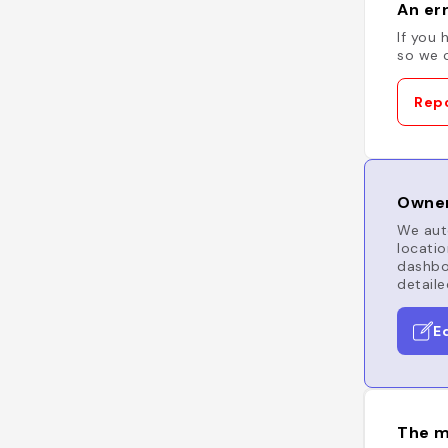
An err
If you 
so we c
Repo
Owner
We auto
locatio
dashboa
detaile
E
The m