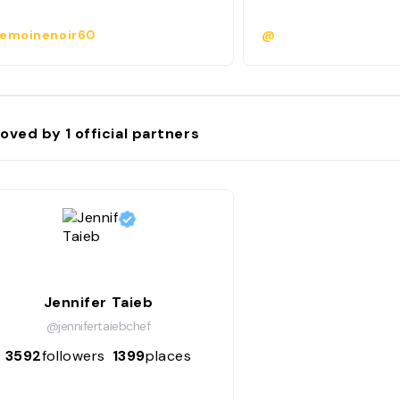
emoinenoir60
@
oved by
1
official partners
Jennifer Taieb
@jennifertaiebchef
3592
followers
1399
places