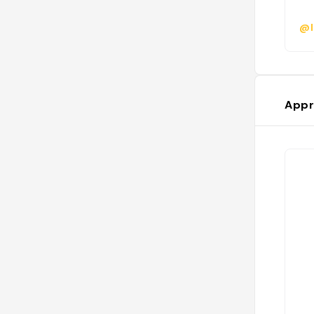
@l
Appr