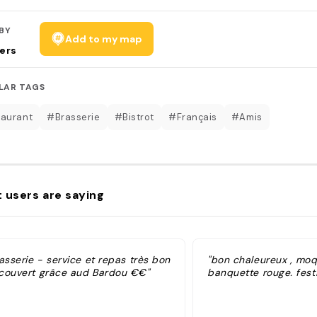
BY
Add to my map
ers
LAR TAGS
aurant
#Brasserie
#Bistrot
#Français
#Amis
 users are saying
asserie - service et repas très bon
"bon chaleureux , mo
couvert grâce aud Bardou €€"
banquette rouge. festif