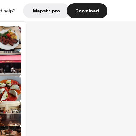
Mapstr pro
Download
d help?