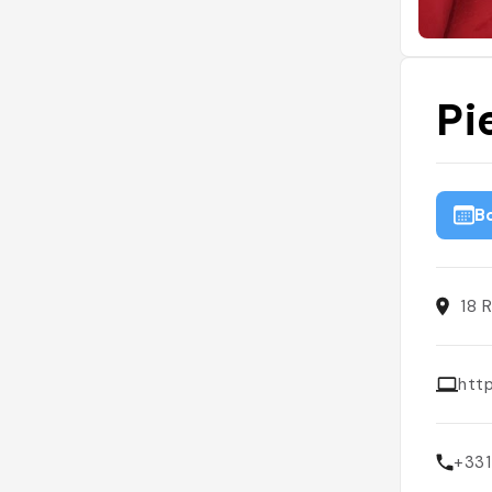
Pi
B
18 
htt
+33