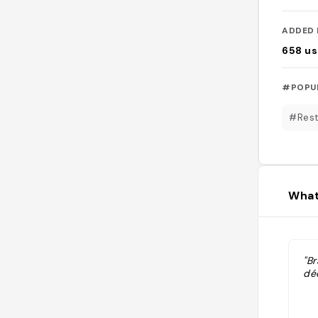
ADDED 
658
us
#POPU
#Rest
What
"Br
dé