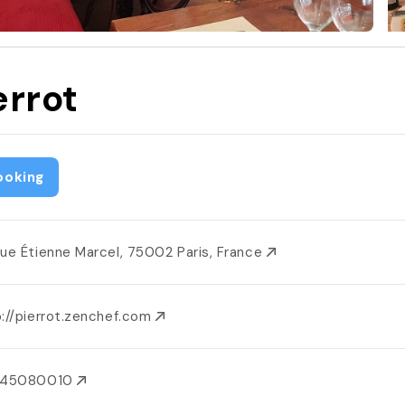
errot
ooking
Rue Étienne Marcel, 75002 Paris, France
p://pierrot.zenchef.com
145080010