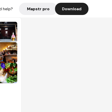
Mapstr pro
Download
d help?