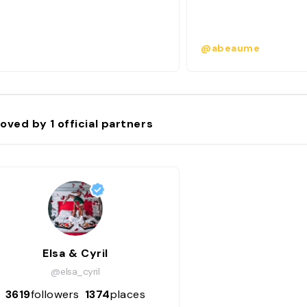
@abeaume
oved by
1
official partners
Elsa & Cyril
@elsa_cyril
3619
followers
1374
places