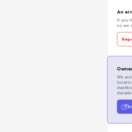
An err
If you 
so we c
Repo
Owner
We auto
locatio
dashboa
detaile
E