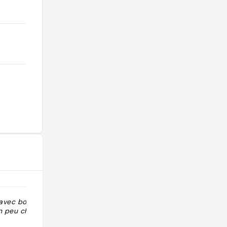
 avec bons
"Underground bar: live music en
n peu chers)"
creatieve cocktails"