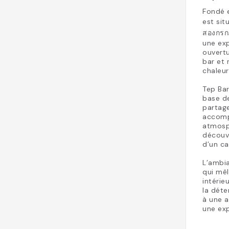
Fondé e
est sit
สองกรกฎ
une exp
ouvertu
bar et
chaleur
Tep Bar
base de
partage
accompa
atmosph
découvr
d’un ca
L’ambia
qui mê
intérie
la déte
à une a
une exp