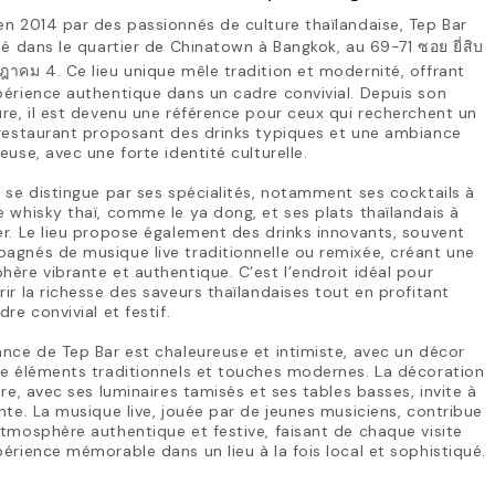
n 2014 par des passionnés de culture thaïlandaise, Tep Bar
ué dans le quartier de Chinatown à Bangkok, au 69-71 ซอย ยี่สิบ
าคม 4. Ce lieu unique mêle tradition et modernité, offrant
érience authentique dans un cadre convivial. Depuis son
re, il est devenu une référence pour ceux qui recherchent un
 restaurant proposant des drinks typiques et une ambiance
euse, avec une forte identité culturelle.
 se distingue par ses spécialités, notamment ses cocktails à
 whisky thaï, comme le ya dong, et ses plats thaïlandais à
r. Le lieu propose également des drinks innovants, souvent
gnés de musique live traditionnelle ou remixée, créant une
ère vibrante et authentique. C’est l’endroit idéal pour
ir la richesse des saveurs thaïlandaises tout en profitant
dre convivial et festif.
nce de Tep Bar est chaleureuse et intimiste, avec un décor
le éléments traditionnels et touches modernes. La décoration
ure, avec ses luminaires tamisés et ses tables basses, invite à
nte. La musique live, jouée par de jeunes musiciens, contribue
tmosphère authentique et festive, faisant de chaque visite
érience mémorable dans un lieu à la fois local et sophistiqué.