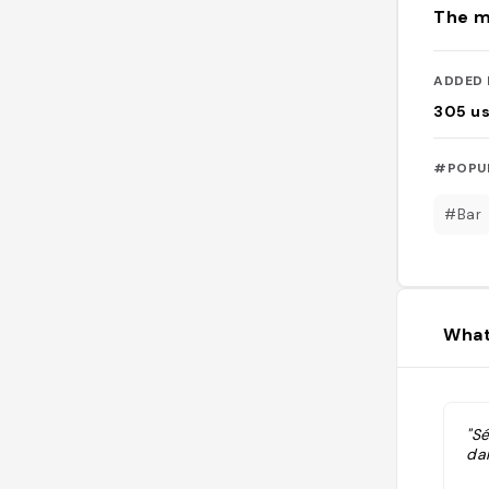
The m
ADDED 
305
u
#POPU
#Bar
What
"S
dan