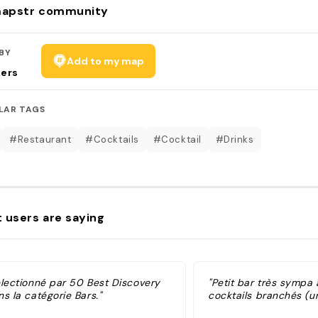
apstr community
BY
Add to my map
sers
LAR TAGS
#Restaurant
#Cocktails
#Cocktail
#Drinks
 users are saying
électionné par 50 Best Discovery
"Petit bar très sympa
s la catégorie Bars."
cocktails branchés (u