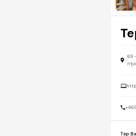
Te
69 
กรุ
htt
+66
Tep Ba