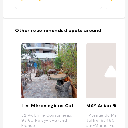
Other recommended spots around
Les Mérovingiens Café Brasserie
MAY Asian Bistro
32 Av. Emile Cossonneau,
1 Avenue du Marécha
93160 Noisy-le-Grand,
Joffre, 93460 Gour
France
sur-Marne, France