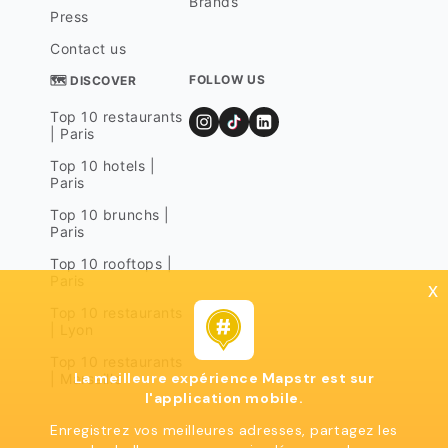
Brands
Press
Contact us
FOLLOW US
🗺 DISCOVER
Top 10 restaurants
| Paris
Top 10 hotels |
Paris
Top 10 brunchs |
Paris
Top 10 rooftops |
Paris
x
Top 10 restaurants
| Lyon
Top 10 restaurants
La meilleure expérience Mapstr est sur
| Marseille
l'application mobile.
Enregistrez vos meilleures adresses, partagez les