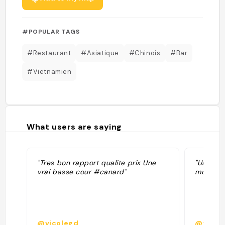
#POPULAR TAGS
#Restaurant
#Asiatique
#Chinois
#Bar
#Vietnamien
What users are saying
"Tres bon rapport qualite prix Une
"Un rest
vrai basse cour #canard"
mode bra
@vicolegd
@fgw5n