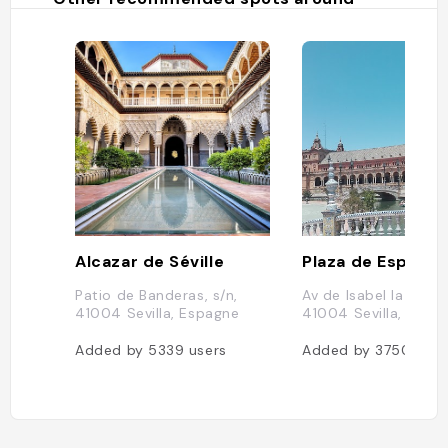
Alcazar de Séville
Plaza de España
Patio de Banderas, s/n,
Av de Isabel la Catól
41004 Sevilla, Espagne
41004 Sevilla, Espa
Added by
5339
users
Added by
3750
user