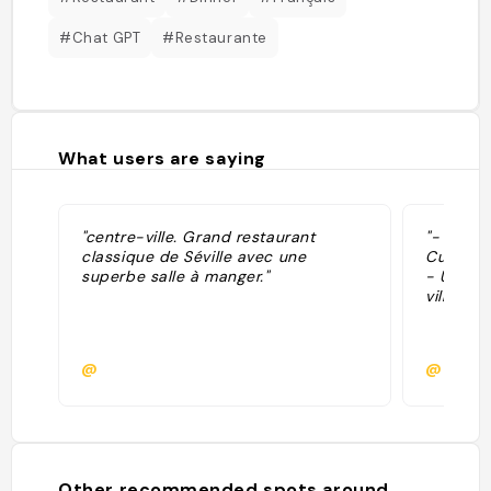
#Chat GPT
#Restaurante
What users are saying
"centre-ville. Grand restaurant
"- Décor
classique de Séville avec une
Cuisine 
superbe salle à manger."
- Une de
ville"
@
@
Other recommended spots around