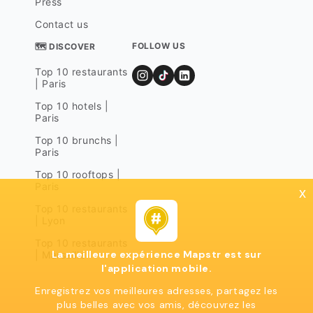
Press
Contact us
FOLLOW US
🗺 DISCOVER
Top 10 restaurants
| Paris
Top 10 hotels |
Paris
Top 10 brunchs |
Paris
Top 10 rooftops |
Paris
x
Top 10 restaurants
| Lyon
Top 10 restaurants
La meilleure expérience Mapstr est sur
| Marseille
l'application mobile.
Enregistrez vos meilleures adresses, partagez les
plus belles avec vos amis, découvrez les