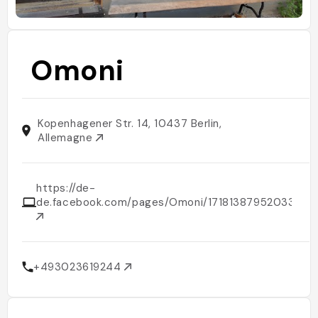
Omoni
Kopenhagener Str. 14, 10437 Berlin,
Allemagne
https://de-
de.facebook.com/pages/Omoni/171813879520332
+493023619244