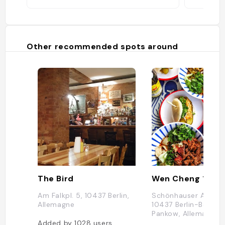
j'aime bien y aller seul, pour moi ça
n'est pas un problème.
Kopenhagener Straße 14, 10437 Berlin
Ouvert de 17h à minuit "
Other recommended spots around
The Bird
Wen Cheng 1
Am Falkpl. 5, 10437 Berlin,
Schönhauser Allee 6
Allemagne
10437 Berlin-Bezirk
Pankow, Allemagne
Added by
1028
users