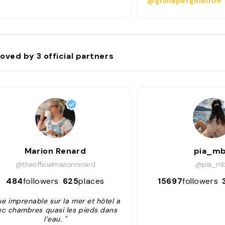
@giuliapergola1108
oved by
3
official partners
Marion Renard
pia_m
@theofficialmarionrenard
@pia_m
484
followers
625
places
15697
followers
ue imprenable sur la mer et hôtel a
ec chambres quasi les pieds dans
l’eau. "