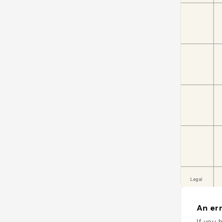
An err
If you 