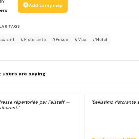
BY
Add to my map
ers
LAR TAGS
aurant
#Ristorante
#Pesce
#Vue
#Hotel
 users are saying
dresse répertoriée par Falstaff —
"Bellissimo ristorante 
taurant."