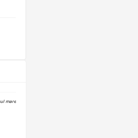
sul mare"
"A Capitolo, nella frazione del
comune di Monopoli, il ristorante
Saleblu presso il boutique hotel La
Peschiera, è un luogo con
un’invidiabile posizione fronte mare,
grazie ad una pedana arroccata sulla
scogliera. Guidata dall’executive