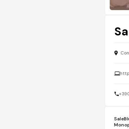
Sa
Con
htt
+39
SaleBl
Monop