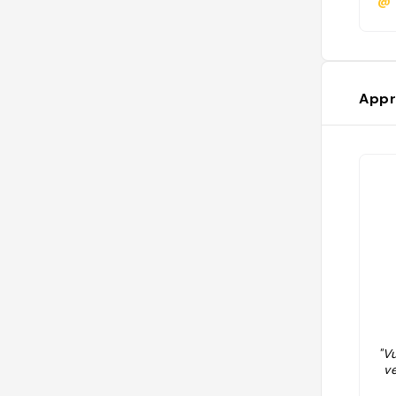
@
Appr
"V
v