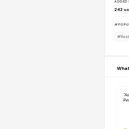
ADDED 
242
us
#POPU
#Rest
What
"A
Res