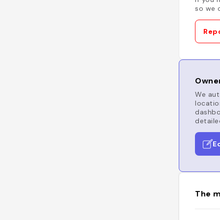
so we c
Repo
Owner
We auto
locatio
dashboa
detaile
E
The m