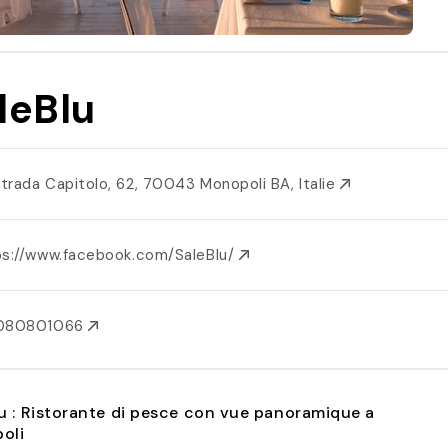
leBlu
trada Capitolo, 62, 70043 Monopoli BA, Italie
ps://www.facebook.com/SaleBlu/
080801066
u : Ristorante di pesce con vue panoramique a
oli