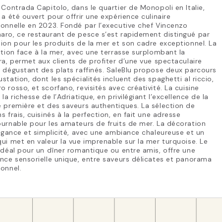
 Contrada Capitolo, dans le quartier de Monopoli en Italie,
 a été ouvert pour offrir une expérience culinaire
onnelle en 2023. Fondé par l’executive chef Vincenzo
ro, ce restaurant de pesce s’est rapidement distingué par
ion pour les produits de la mer et son cadre exceptionnel. La
ation face à la mer, avec une terrasse surplombant la
ra, permet aux clients de profiter d’une vue spectaculaire
 dégustant des plats raffinés. SaleBlu propose deux parcours
station, dont les spécialités incluent des spaghetti al riccio,
 rosso, et scorfano, revisités avec créativité. La cuisine
 la richesse de l’Adriatique, en privilégiant l’excellence de la
 première et des saveurs authentiques. La sélection de
s frais, cuisinés à la perfection, en fait une adresse
urnable pour les amateurs de fruits de mer. La décoration
légance et simplicité, avec une ambiance chaleureuse et un
ui met en valeur la vue imprenable sur la mer turquoise. Le
idéal pour un dîner romantique ou entre amis, offre une
nce sensorielle unique, entre saveurs délicates et panorama
onnel.