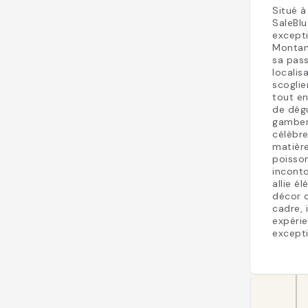
Situé à
SaleBlu
excepti
Montana
sa pass
localis
scoglie
tout en
de dégu
gambero
célèbre
matière
poisson
inconto
allie é
décor q
cadre, 
expérie
excepti