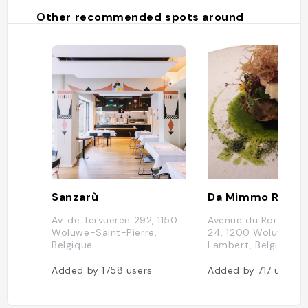
Other recommended spots around
Sanzarù
Av. de Tervueren 292, 1150
Avenue du Roi Cheva
Woluwe-Saint-Pierre,
24, 1200 Woluwe-Sa
Belgique
Lambert, Belgique
Added by
1758
users
Added by
717
users