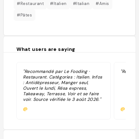
#Restaurant
#Italien
#Italian
#Amis
#Pâtes
What users are saying
"Recommandé par Le Fooding ·
"Resto it
Restaurant. Catégories : Italien. Infos
: Antidépresseur, Manger seul,
Ouvert le lundi, Résa express,
Takeaway, Terrasse, Voir et se faire
voir. Source vérifiée le 3 août 2026."
@
@