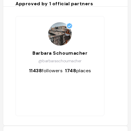
Approved by
1
official partners
Barbara Schoumacher
@barbaraschoumacher
11438
followers
1748
places