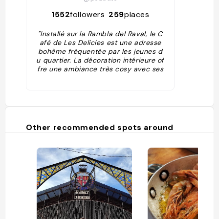
1552
followers
259
places
"Installé sur la Rambla del Raval, le C
afé de Les Delicies est une adresse
bohème fréquentée par les jeunes d
u quartier. La décoration intérieure of
fre une ambiance très cosy avec ses
jolis meubles vintage. Un endroit parf
ait pour prendre un verre en fin de jo
urnée ou bouquiner en terrasse."
Other recommended spots around