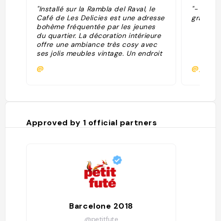
"Installé sur la Rambla del Raval, le
"- Torta
Café de Les Delicies est une adresse
granella
bohème fréquentée par les jeunes
du quartier. La décoration intérieure
offre une ambiance très cosy avec
ses jolis meubles vintage. Un endroit
parfait pour prendre un verre en fin
@
@jacki
de journée ou bouquiner en
terrasse."
Approved by
1
official partners
Barcelone 2018
@petitfute