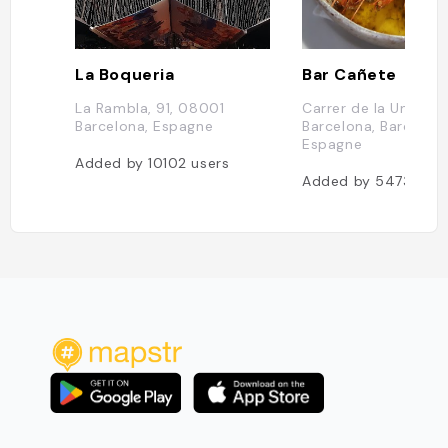
La Boqueria
Bar Cañete
La Rambla, 91, 08001
Carrer de la Unió, 17
Barcelona, Espagne
Barcelona, Barcelona
Espagne
Added by
10102
users
Added by
5473
user