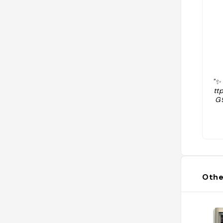
"✨
tt
G
Othe