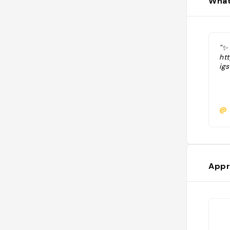
What
"✨
ht
ig
@
Appr