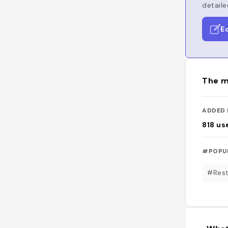
detaile
E
The m
ADDED 
818
us
#POPU
#Rest