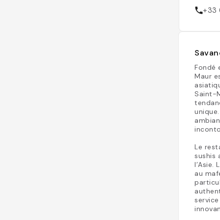
+33 
Savane
Fondé 
Maur es
asiatiq
Saint-M
tendanc
unique.
ambian
incont
Le rest
sushis 
l’Asie.
au mafé
particu
authent
service
innovan