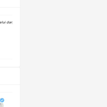
ui dans le 11e"
"https://vm.tiktok.com/ZMdGF27cD/"
@fatou.dioume9813