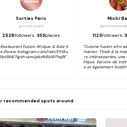
Sorties Paris
Michi B
@sorties.paris
@micharreted
2528
followers
355
places
1125
followers
 Restaurant fusion Afrique & Asie h
"Cuisine fusion afro as
ps://www.instagram.com/reel/DH8u
manioc Thieb à la ma
9bt9X4/?igsh=amJpbzN6bWFtejRi"
rs intéressantes, un
hique. Service de tra
s et également foodtr
e manger sur place). 
s un restaurant s
r recommended spots around