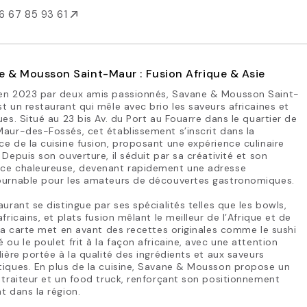
6 67 85 93 61
 & Mousson Saint-Maur : Fusion Afrique & Asie
en 2023 par deux amis passionnés, Savane & Mousson Saint-
t un restaurant qui mêle avec brio les saveurs africaines et
ues. Situé au 23 bis Av. du Port au Fouarre dans le quartier de
aur-des-Fossés, cet établissement s’inscrit dans la
e de la cuisine fusion, proposant une expérience culinaire
 Depuis son ouverture, il séduit par sa créativité et son
ce chaleureuse, devenant rapidement une adresse
ournable pour les amateurs de découvertes gastronomiques.
aurant se distingue par ses spécialités telles que les bowls,
africains, et plats fusion mêlant le meilleur de l’Afrique et de
 La carte met en avant des recettes originales comme le sushi
 ou le poulet frit à la façon africaine, avec une attention
lière portée à la qualité des ingrédients et aux saveurs
iques. En plus de la cuisine, Savane & Mousson propose un
 traiteur et un food truck, renforçant son positionnement
t dans la région.