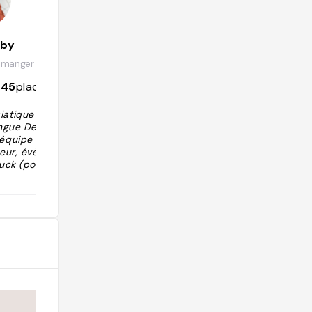
aby
Spicy Noémie
emanger
@spicynoemie
345
places
778
followers
477
places
iatique Rolls au
"Une incroyable rencontre entre l’Afri
ngue Des saveu
que et l’Asie. Fan!! Mention spéciale
e équipe sympat
au poulet frit et aux California rolls d
iteur, évènement
e folie!"
uck (possible d
ils ont désormai
ur Paris. "