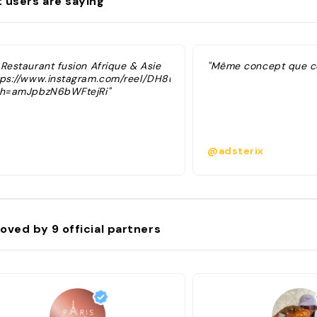
 users are saying
 Restaurant fusion Afrique & Asie
"Même concept que cel
tps://www.instagram.com/reel/DH8uG9bt9X4/?
sh=amJpbzN6bWFtejRi"
@adsterix
oved by
9
official partners