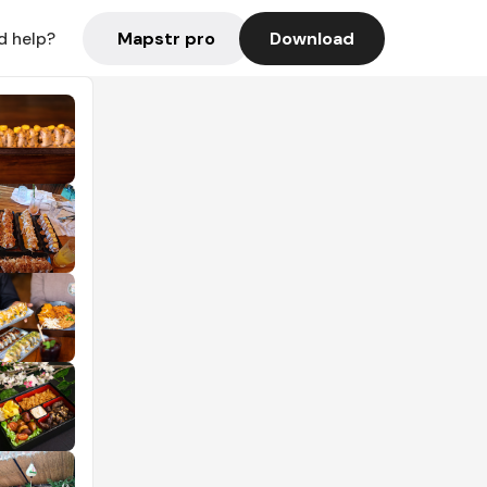
Mapstr pro
Download
d help?