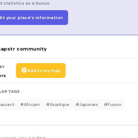
d statistics as a bonus.
dit your place's information
apstr community
BY
Add to my map
ers
LAR TAGS
aurant
#Africain
#Asiatique
#Japonais
#Fusion