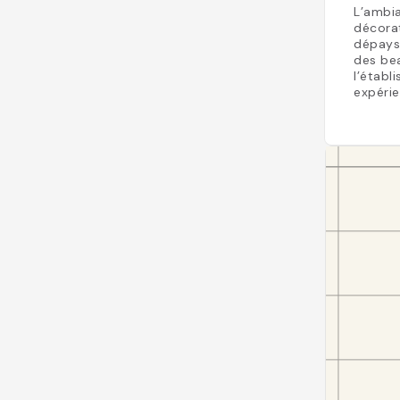
L’ambia
décorat
dépaysa
des bea
l’établ
expérie