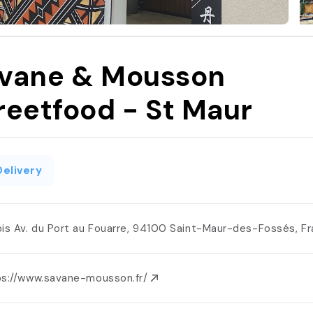
vane & Mousson
reetfood - St Maur
Delivery
bis Av. du Port au Fouarre, 94100 Saint-Maur-des-Fossés, F
ps://www.savane-mousson.fr/