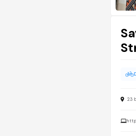
Sa
St
23 
htt