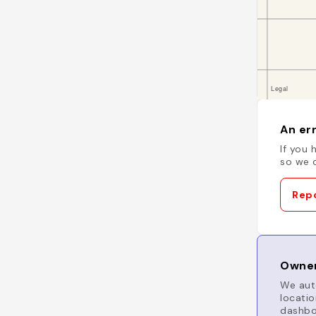
An err
If you 
so we c
Repo
Owner
We auto
locatio
dashboa