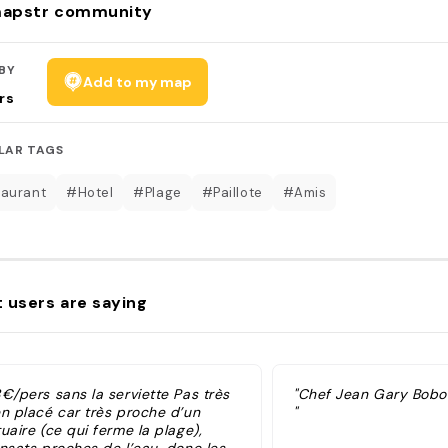
apstr community
BY
Add to my map
rs
LAR TAGS
aurant
#Hotel
#Plage
#Paillote
#Amis
 users are saying
€/pers sans la serviette Pas très
"Chef Jean Gary Bob
en placé car très proche d’un
"
uaire (ce qui ferme la plage),