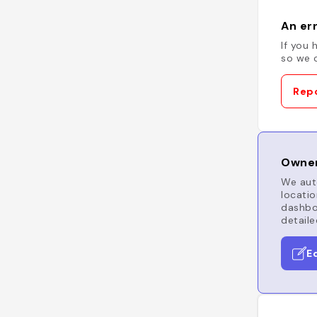
An err
If you 
so we c
Repo
Owner
We auto
locatio
dashboa
detaile
E