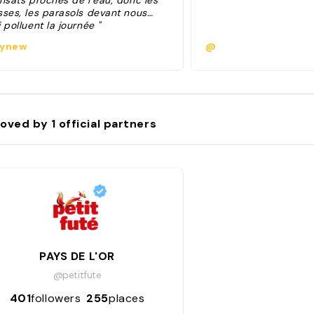
ansats proches de l’eau, donc les
sses, les parasols devant nous…
 polluent la journée "
ynew
@
oved by
1
official partners
PAYS DE L'OR
@petitfute
401
followers
255
places