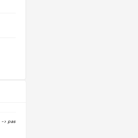
o -> pas sympa
"Transat 1ere ligne : 19€ la journée "