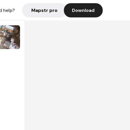
Mapstr pro
Download
d help?