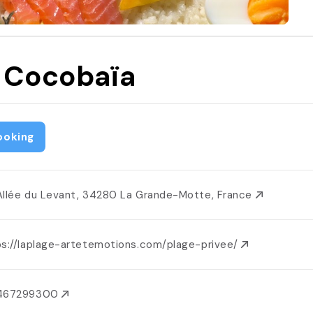
 Cocobaïa
ooking
Allée du Levant, 34280 La Grande-Motte, France
ps://laplage-artetemotions.com/plage-privee/
467299300