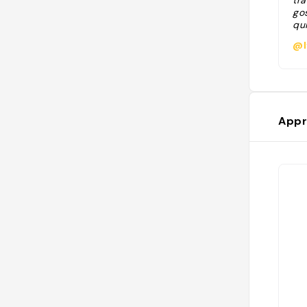
tr
go
qui
@l
Appr