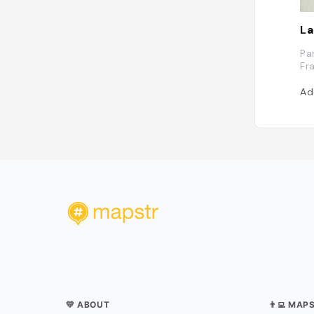
La
Pa
Fr
Ad
💛 ABOUT
👨‍💻 MAP