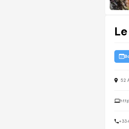
Le
B
52 
htt
+33