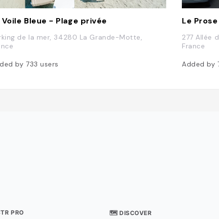
 Voile Bleue - Plage privée
Le Prose
rking de la mer, 34280 La Grande-Motte,
277 Allée
ance
France
ded by
733
users
Added by
STR PRO
🗺 DISCOVER