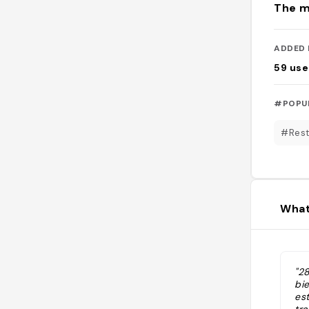
The m
ADDED 
59
use
#POPU
#Rest
What
"28
bi
est