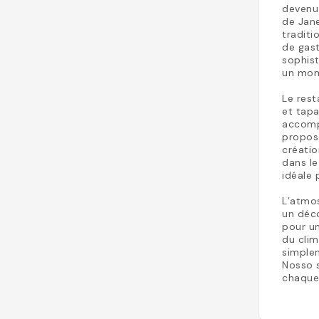
devenu 
de Jane
traditi
de gas
sophist
un mom
Le rest
et tapa
accompa
propose
créatio
dans le
idéale 
L’atmos
un déco
pour un
du clim
simple
Nosso s
chaque