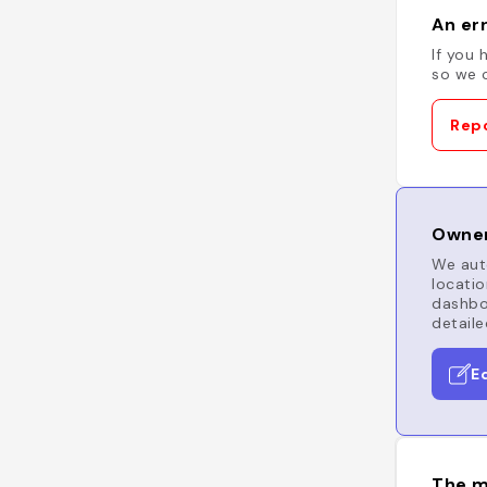
An err
If you 
so we c
Repo
Owner
We auto
locatio
dashboa
detaile
E
The m