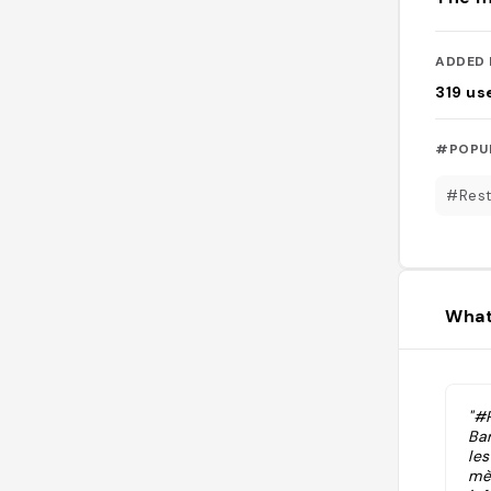
ADDED 
319
us
#POPU
#Rest
What
"#
Bar
les
mèn