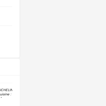
MICHELIN 2026 :
"Sélectionné par 50 Best Discovery
isine :
dans la catégorie Bars."
"