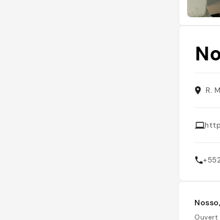
No
R. 
htt
+55
Nosso,
Ouvert