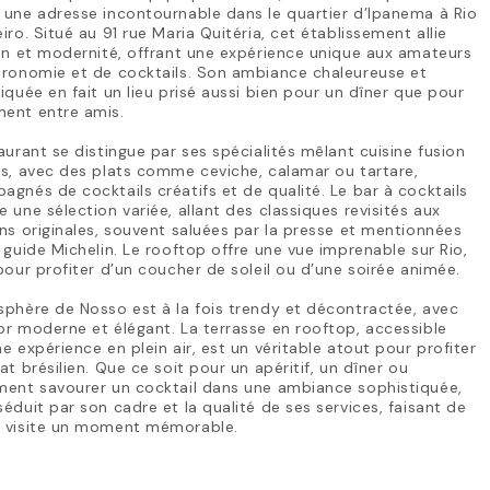
une adresse incontournable dans le quartier d’Ipanema à Rio
iro. Situé au 91 rue Maria Quitéria, cet établissement allie
on et modernité, offrant une expérience unique aux amateurs
tronomie et de cocktails. Son ambiance chaleureuse et
iquée en fait un lieu prisé aussi bien pour un dîner que pour
ent entre amis.
aurant se distingue par ses spécialités mêlant cuisine fusion
s, avec des plats comme ceviche, calamar ou tartare,
gnés de cocktails créatifs et de qualité. Le bar à cocktails
 une sélection variée, allant des classiques revisités aux
ns originales, souvent saluées par la presse et mentionnées
 guide Michelin. Le rooftop offre une vue imprenable sur Rio,
pour profiter d’un coucher de soleil ou d’une soirée animée.
phère de Nosso est à la fois trendy et décontractée, avec
r moderne et élégant. La terrasse en rooftop, accessible
e expérience en plein air, est un véritable atout pour profiter
at brésilien. Que ce soit pour un apéritif, un dîner ou
ment savourer un cocktail dans une ambiance sophistiquée,
éduit par son cadre et la qualité de ses services, faisant de
 visite un moment mémorable.