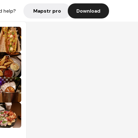
Mapstr pro
Download
d help?