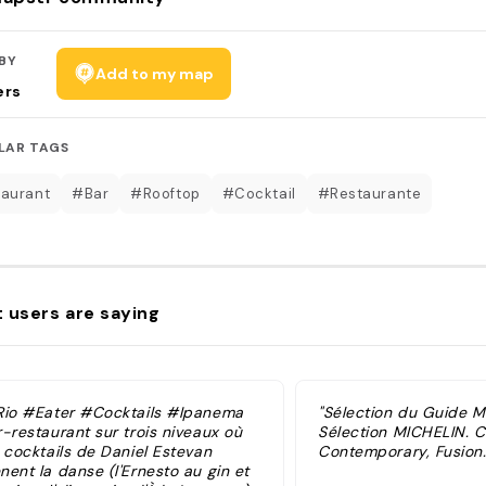
BY
Add to my map
ers
LAR TAGS
aurant
#Bar
#Rooftop
#Cocktail
#Restaurante
 users are saying
Rio #Eater #Cocktails #Ipanema
"Sélection du Guide 
-restaurant sur trois niveaux où
Sélection MICHELIN. Cu
 cocktails de Daniel Estevan
Contemporary, Fusion.
ent la danse (l'Ernesto au gin et