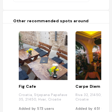
Other recommended spots around
Fig Cafe
Carpe Diem Hvar
Croatia, Stjepana Papafave
Riva 32, 21450, Hvar,
35, 21450, Hvar, Croatie
Croatie
Added by
573
users
Added by
451
users