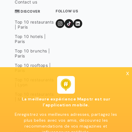
Contact us
FOLLOW US
🗺 DISCOVER
Top 10 restaurants
| Paris
Top 10 hotels |
Paris
Top 10 brunchs |
Paris
Top 10 rooftops |
Paris
x
Top 10 restaurants
| Lyon
Top 10 restaurants
La meilleure expérience Mapstr est sur
| Marseille
l'application mobile.
Enregistrez vos meilleures adresses, partagez les
plus belles avec vos amis, découvrez les
recommendations de vos magazines et
Legal notices
Terms of use
Privacy policy