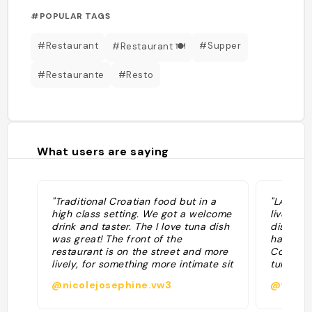
#POPULAR TAGS
#Restaurant
#Supper
#Restaurant 🍽️
#Restaurante
#Resto
What users are saying
"Traditional Croatian food but in a
"LAVEND
high class setting. We got a welcome
lived up
drink and taster. The I love tuna dish
dish was
was great! The front of the
having no
restaurant is on the street and more
Complime
lively, for something more intimate sit
tuna. Am
in the garden. "
@nicolejosephine.vw3
@finayl