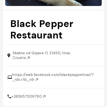
Black Pepper
Restaurant
Skaline od Gojave 11, 21450, Hvar,
Croatie
https://web.facebook.com/blackpepperhvar/?
_rdc=1&_rdr
+385957509790