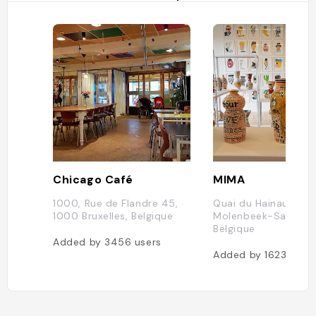
etit déj
ur la ha
écialeme
Chicago Café
MIMA
1000, Rue de Flandre 45,
Quai du Hainaut 41,
1000 Bruxelles, Belgique
Molenbeek-Saint-Je
Belgique
Added by
3456
users
Added by
1623
user