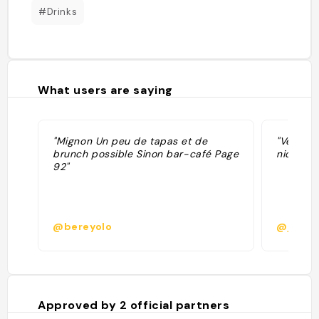
#Drinks
What users are saying
"Mignon Un peu de tapas et de
"Very g
brunch possible Sinon bar-café Page
nice ter
92"
@bereyolo
@julma
Approved by
2
official partners