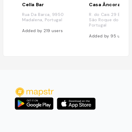
Cella Bar
Casa Âncora
Rua Da Barca, 9950
R. do Cais 29 B, 99
Madalena, Portugal
São Roque do Pico,
Portugal
Added by
219
users
Added by
95
users