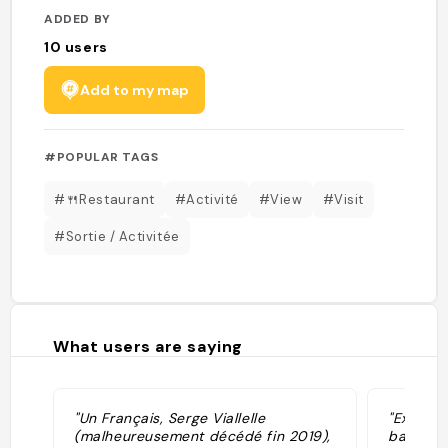
ADDED BY
10
users
Add to my map
#POPULAR TAGS
#🍴Restaurant
#Activité
#View
#Visit
#Sortie / Activitée
What users are saying
"Un Français, Serge Viallelle
"Excursi
(malheureusement décédé fin 2019),
baleines