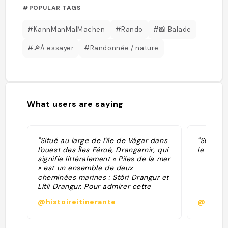
#POPULAR TAGS
#KannManMalMachen
#Rando
#📸 Balade
#🔎À essayer
#Randonnée / nature
What users are saying
"Situé au large de l'île de Vágar dans
"Super c
l'ouest des Îles Féroé, Drangarnir, qui
le bate
signifie littéralement « Piles de la mer
» est un ensemble de deux
cheminées marines : Stóri Drangur et
Lítli Drangur. Pour admirer cette
formation rocheuse spectaculaire de
@histoireitinerante
@mar0
puis la terre, direction le magnifique
village de Bour où vous bénéficierez
d'un panorama à couper le souffle.