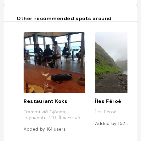
Vous pouvez également approcher
Drangarnir en bateau en empruntant
le ferry qui rejoint l'île de Mykines
Other recommended spots around
depuis le village de Sorvagur. Les
jours où la mer n'est pas agitée, les
petits bateaux peuvent même
naviguer en passant à travers
l'imposante arche et approcher l'îlot
voisin de Tindhólmur. 𝑺𝒐𝒖𝒓𝒄𝒆(𝒔) : 𝑻𝒉𝒆
𝑶𝒖𝒕𝒔𝒊𝒅𝒆𝒓𝒔 ; 𝑾𝒊𝒌𝒊𝒑𝒆́𝒅𝒊𝒂 ; 𝑯𝒊𝒔𝒕𝒐𝒊𝒓𝒆
𝑰𝒕𝒊𝒏𝒆́𝒓𝒂𝒏𝒕𝒆"
Restaurant Koks
Îles Féroé
Frammi við Gjónna,
Îles Féroé
Leynavatn 410, Îles Féroé
Added by
152
users
Added by
181
users