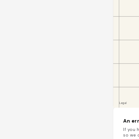
An err
If you 
so we c