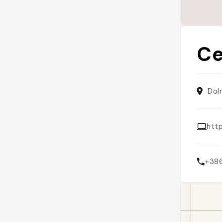
Ce
Dol
http
+386