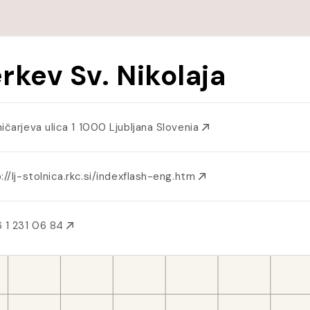
rkev Sv. Nikolaja
ničarjeva ulica 1 1000 Ljubljana Slovenia
://lj-stolnica.rkc.si/indexflash-eng.htm
 1 231 06 84