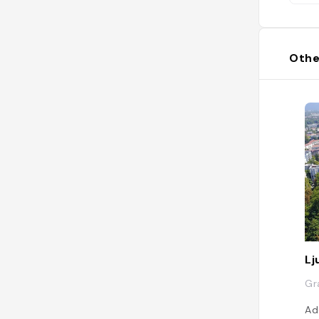
Othe
Lj
Gr
Ad