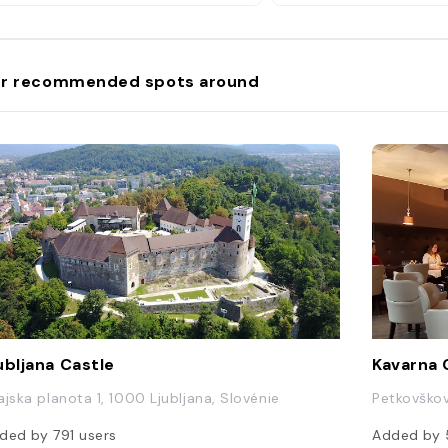
au fil des siècles. Ell
aujourd’hui différents
architecturaux tels qu
gothique, le baroque e
r recommended spots around
néoclassique. Vous ve
combinaison harmonie
et le talent des artisa
contribué à la constru
merveille architectura
vous franchissez les p
cathédrale, vous rem
l’intérieur de la cathé
impressionnant que l’e
hauts plafonds voûtés
imposantes et les mag
vitraux créent une a
différente que celle q
en France."
ubljana Castle
Kavarna 
ajska planota 1, 1000 Ljubljana, Slovénie
Petkovškov
ded by
791
users
Added by