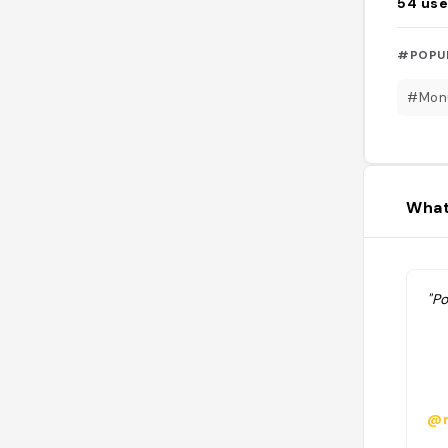
54
use
#POPU
#Mon
What
"P
@m