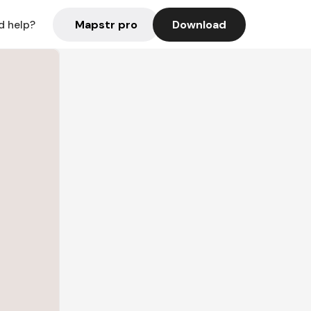
Mapstr pro
Download
d help?