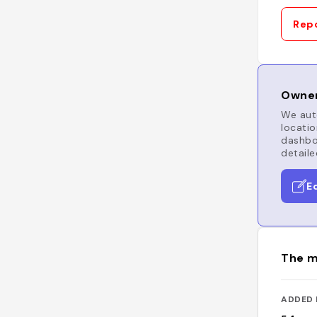
Repo
Owner
We auto
locatio
dashboa
detaile
E
The m
ADDED 