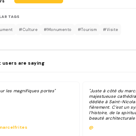
rs
LAR TAGS
ument
#Culture
#Monumento
#Tourism
#Visite
 users are saying
our les magnifiques portes"
"Juste à côté du march
majestueuse cathédral
dédiée à Saint-Nicola
fièrement. C’est un s
l’histoire, de la spiritu
beauté architecturale d
construction de la ca
arcelfrites
@
commencé au 13e siècl
subi de nombreuses t