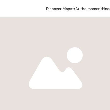
Discover Mapstr
At the moment
Nee