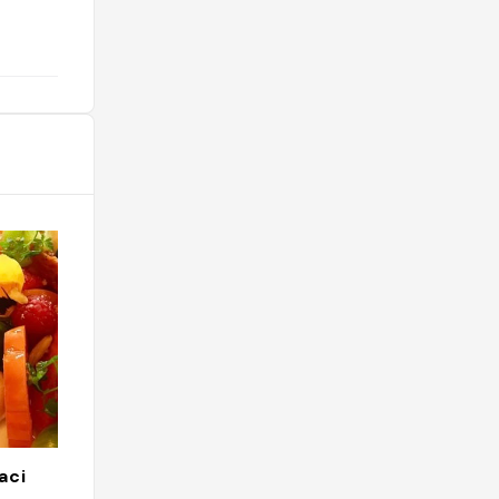
@
aci
Restaurant Der