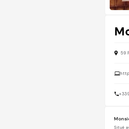
Mo
59 
htt
+33
Monsie
Situé a