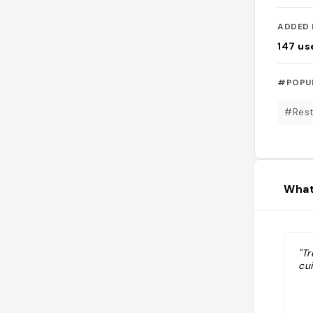
ADDED 
147
us
#POPU
#Rest
What
"T
cui