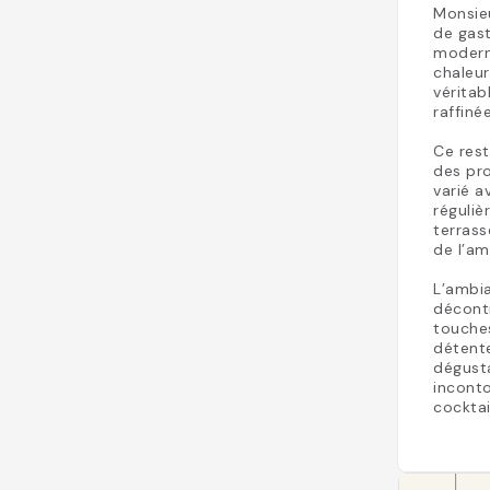
Monsie
de gast
modern
chaleur
véritab
raffiné
Ce rest
des pro
varié a
réguliè
terrass
de l’am
L’ambia
décont
touches
détent
dégusta
inconto
cocktai