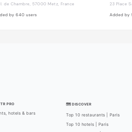
Pl. de Chambre, 57000 Metz, France
23 Place S
ded by
640
users
Added by
STR PRO
🗺 DISCOVER
ts, hotels & bars
Top 10 restaurants | Paris
Top 10 hotels | Paris