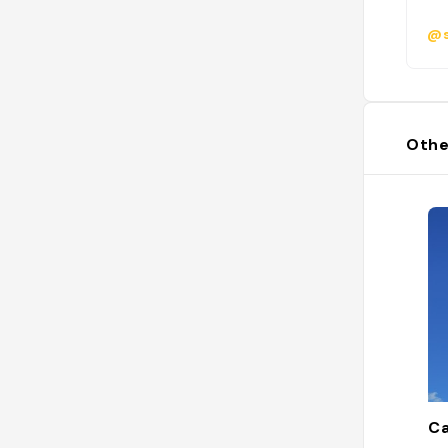
@s
Othe
Ca