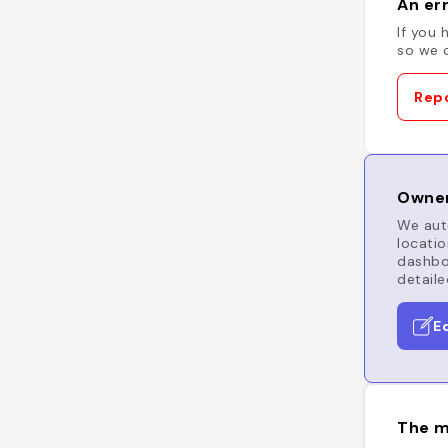
An err
If you 
so we c
Repo
Owner
We auto
locatio
dashboa
detaile
E
The m