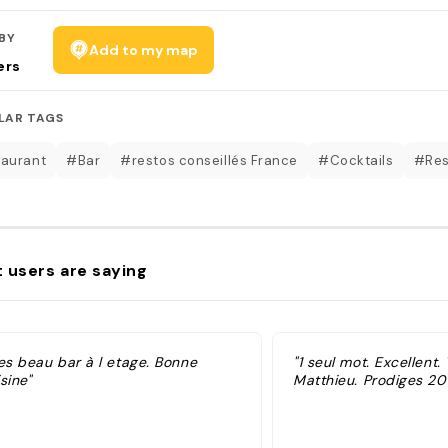
BY
Add to my map
ers
LAR TAGS
aurant
#Bar
#restos conseillés France
#Cocktails
#Res
 users are saying
res beau bar à l etage. Bonne
"1 seul mot. Excellent
sine"
Matthieu. Prodiges 20