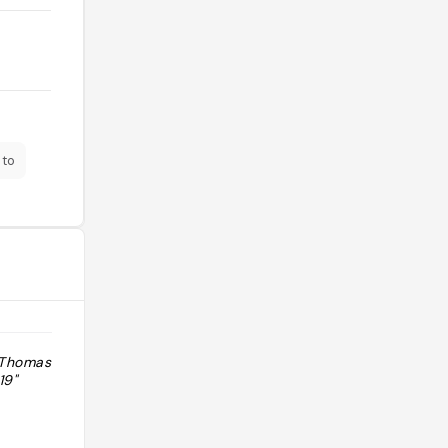
to
. Thomas Luc
"1 seul mot. Excellent. Thomas Luc
19"
Matthieu. Prodiges 2019"