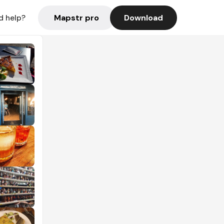
Mapstr pro
Download
d help?