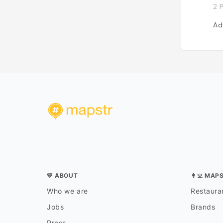
2 
Ad
💛 ABOUT
👨‍💻 MAP
Who we are
Restauran
Jobs
Brands
Press