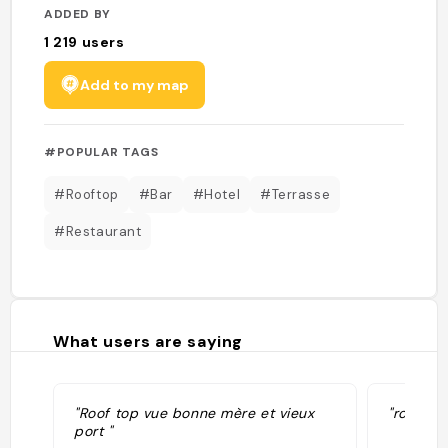
ADDED BY
1 219
users
Add to my map
#POPULAR TAGS
#Rooftop
#Bar
#Hotel
#Terrasse
#Restaurant
What users are saying
"Roof top vue bonne mère et vieux
"roof to
port "