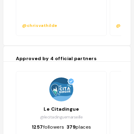
@chrisvathilde
@
Approved by
4
official partners
Le Citadingue
Joo
@lecitadinguemarseille
1257
followers
379
places
461