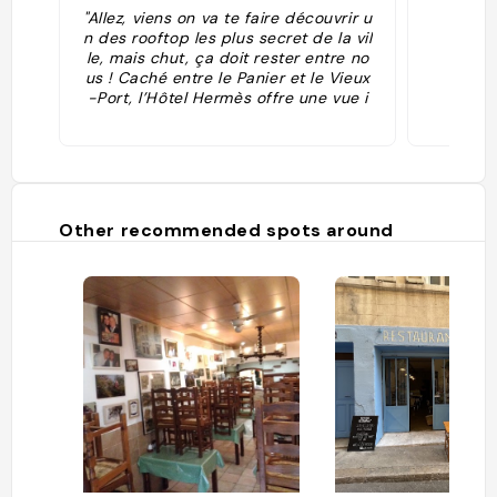
"Allez, viens on va te faire découvrir u
n des rooftop les plus secret de la vil
le, mais chut, ça doit rester entre no
us ! Caché entre le Panier et le Vieux
-Port, l’Hôtel Hermès offre une vue i
mprenable sur la Bonne mère et le Vi
eux port. C’est sur une terrasse ensol
eillée à la déco design que tu pourra
s goûter à des cocktails de fadas !
N’attends plus pour venir prendre la
de la hauteur dans cette ambiance 1
Other recommended spots around
00% détente !"