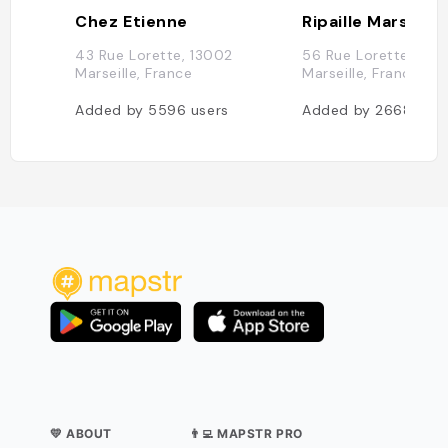
Chez Etienne
Ripaille Marseille
43 Rue Lorette, 13002
56 Rue Lorette, 130
Marseille, France
Marseille, France
Added by
5596
users
Added by
2668
user
💛 ABOUT
👨‍💻 MAPSTR PRO