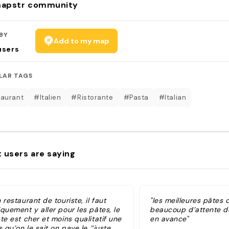
apstr community
BY
Add to my map
users
LAR TAGS
aurant
#Italien
#Ristorante
#Pasta
#Italian
 users are saying
 restaurant de touriste, il faut
"les meilleures pâtes 
quement y aller pour les pâtes, le
beaucoup d’attente do
te est cher et moins qualitatif une
en avance"
s qu’on le sait on paye le ‘’juste