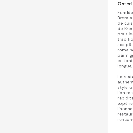
Osteri
Fondée 
Brera a
de cuis
de Bre
pour le
tradit
ses pât
romaine
parmigg
en font
longue,
Le rest
authen
style t
l’on re
rapidit
expérie
l’honne
restaur
rencont