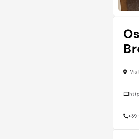
Os
Br
Via 
http
+39