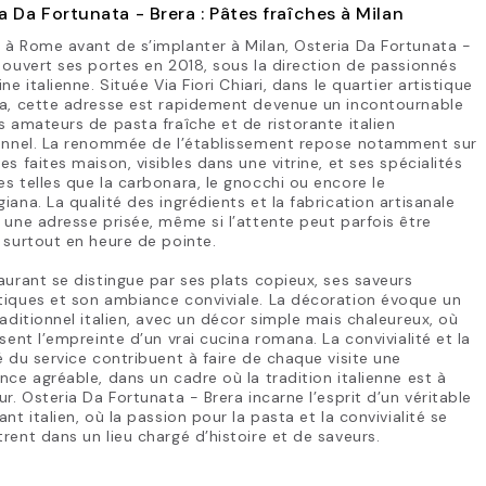
a Da Fortunata - Brera : Pâtes fraîches à Milan
à Rome avant de s’implanter à Milan, Osteria Da Fortunata -
 ouvert ses portes en 2018, sous la direction de passionnés
ine italienne. Située Via Fiori Chiari, dans le quartier artistique
ra, cette adresse est rapidement devenue un incontournable
s amateurs de pasta fraîche et de ristorante italien
ionnel. La renommée de l’établissement repose notamment sur
es faites maison, visibles dans une vitrine, et ses spécialités
s telles que la carbonara, le gnocchi ou encore le
iana. La qualité des ingrédients et la fabrication artisanale
 une adresse prisée, même si l’attente peut parfois être
 surtout en heure de pointe.
aurant se distingue par ses plats copieux, ses saveurs
tiques et son ambiance conviviale. La décoration évoque un
raditionnel italien, avec un décor simple mais chaleureux, où
ssent l’empreinte d’un vrai cucina romana. La convivialité et la
é du service contribuent à faire de chaque visite une
nce agréable, dans un cadre où la tradition italienne est à
ur. Osteria Da Fortunata - Brera incarne l’esprit d’un véritable
ant italien, où la passion pour la pasta et la convivialité se
rent dans un lieu chargé d’histoire et de saveurs.