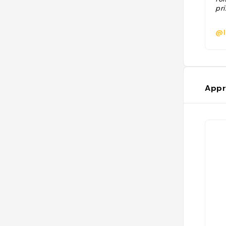
pri
@l
Appr