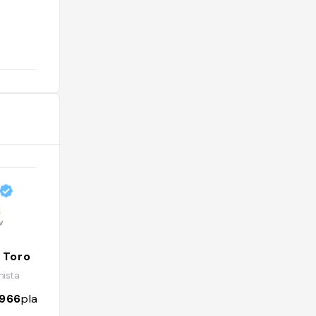
@ma_dmnt15
 Toro
Les Epaisses à table 🌈
ista
@lesepaisses
966
places
1143
followers
745
places