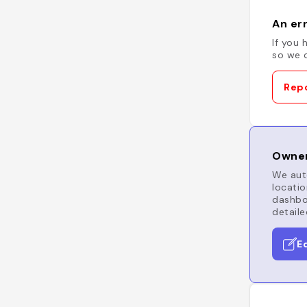
An err
If you 
so we c
Repo
Owner
We auto
locatio
dashboa
detaile
E