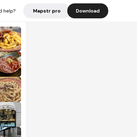
Mapstr pro
Download
d help?