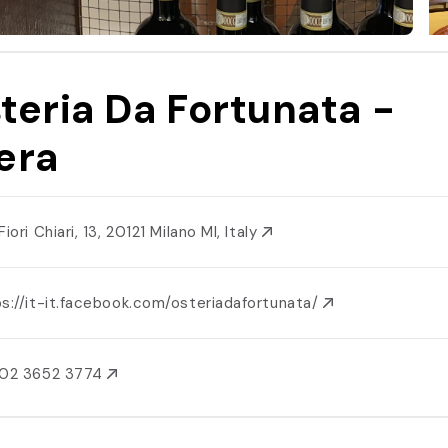
teria Da Fortunata -
era
Fiori Chiari, 13, 20121 Milano MI, Italy
s://it-it.facebook.com/osteriadafortunata/
 02 3652 3774