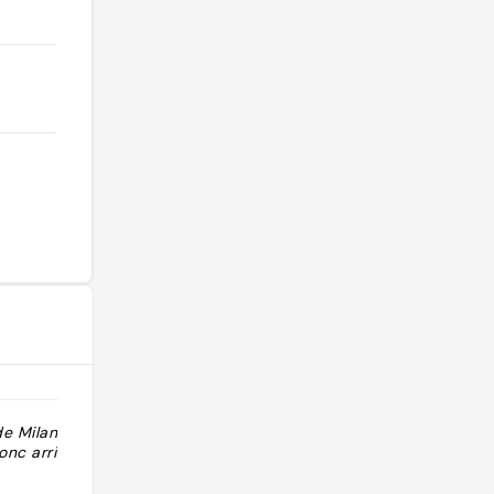
de Milan mais
"Les pâtes sont excellentes Il y a
nc arriver très
souvent la queue le soir"