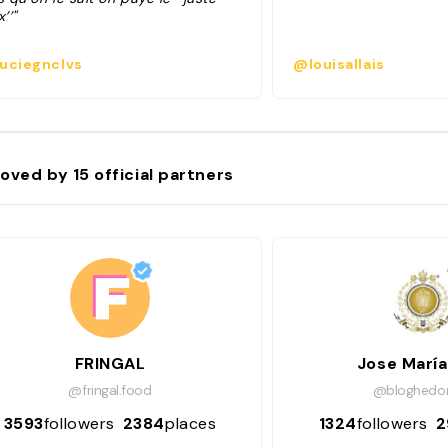
x’’"
uciegnclvs
@louisallais
oved by
15
official partners
FRINGAL
Jose María
@fringal.food
@bloghedon
3593
followers
2384
places
1324
followers
2