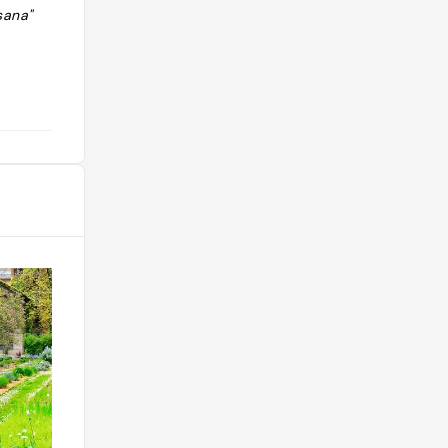
sana"
"Osteria da Fortunata"