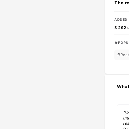
The m
ADDED 
3 292
#POPU
#Rest
What
"Un
uni
res
foi