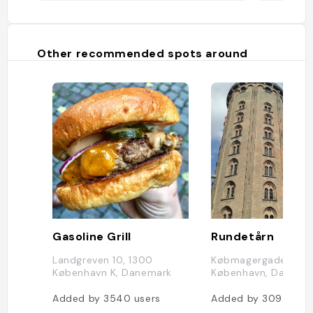
Other recommended spots around
Gasoline Grill
Rundetårn
Landgreven 10, 1300
Købmagergade 52A, 
København K, Danemark
København, Danema
Added by
3540
users
Added by
3092
user