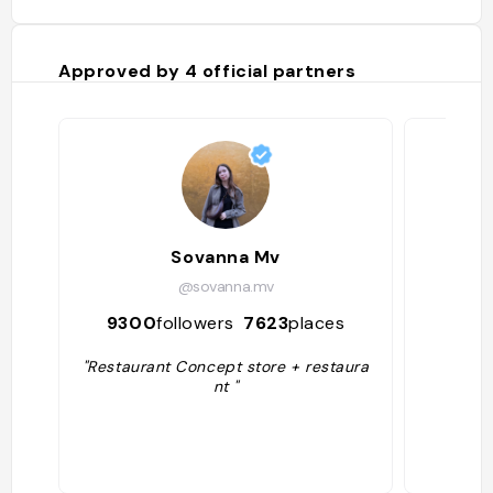
Venture 
and you’
bistro l
Approved by
4
official partners
with flo
complete
boards a
Sovanna Mv
@sovanna.mv
9300
followers
7623
places
156
"Restaurant Concept store + restaura
nt "