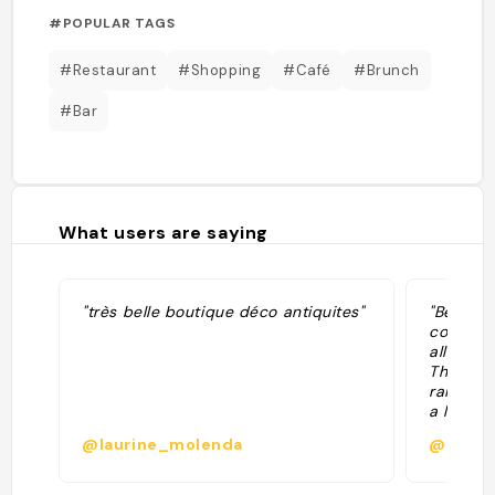
#POPULAR TAGS
#Restaurant
#Shopping
#Café
#Brunch
#Bar
What users are saying
"très belle boutique déco antiquites"
"Beautif
contempo
all amal
The foun
raised 
a little
city. In 
@laurine_molenda
@charli
shortage
as grap
in Italy