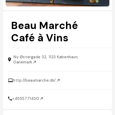
Beau Marché
Café à Vins
Ny Østergade 32, 1123 København,
Danemark
http://beaumarche.dk/
+4555771430