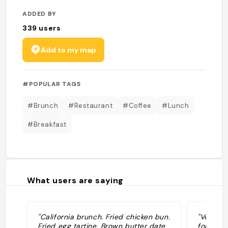
ADDED BY
339
users
Add to my map
#POPULAR TAGS
#Brunch
#Restaurant
#Coffee
#Lunch
#Breakfast
What users are saying
"California brunch. Fried chicken bun.
"Very ni
Fried egg tartine. Brown butter date
food, do