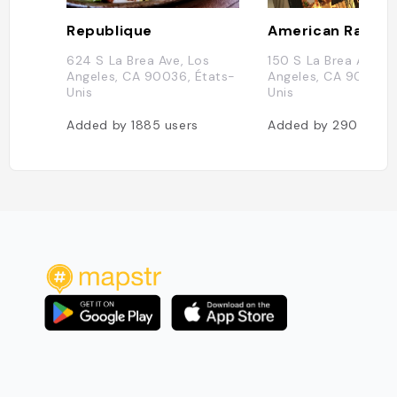
Republique
American Rag
624 S La Brea Ave, Los
150 S La Brea Ave, L
Angeles, CA 90036, États-
Angeles, CA 90036, 
Unis
Unis
Added by
1885
users
Added by
290
users