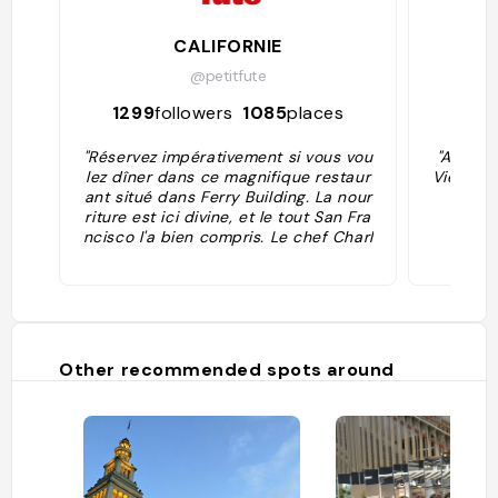
CALIFORNIE
Lanc
@petitfute
1299
followers
1085
places
83
"Réservez impérativement si vous vou
"A tren
lez dîner dans ce magnifique restaur
Vietname
ant situé dans Ferry Building. La nour
riture est ici divine, et le tout San Fra
ncisco l'a bien compris. Le chef Charl
es Phan associe cuisine vietnamienn
e traditionnelle et produits californie
ns locaux, au menu : poulet bio au so
ja, rouleaux de printemps ultra frais,
travers de porc au caramel... C'est à
une cuisine vietnamienne de haut vol
Other recommended spots around
que votre palais aura affaire !"