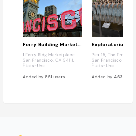
Ferry Building Marketplace
Exploratorium
1 Ferry Bldg Marketplace,
Pier 15, The Embarc
San Francisco, CA 94111,
San Francisco, CA 94
États-Unis
États-Unis
Added by
851
users
Added by
453
users