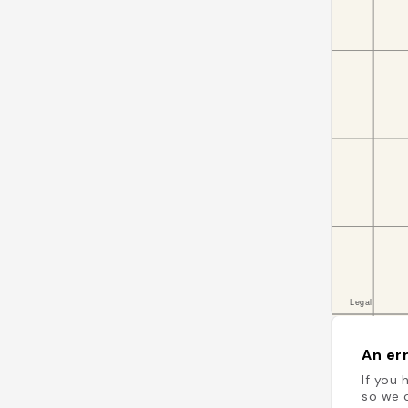
An err
If you 
so we c