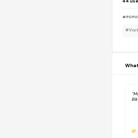
44
use
#POPU
#Visi
What
"M
Bik
@