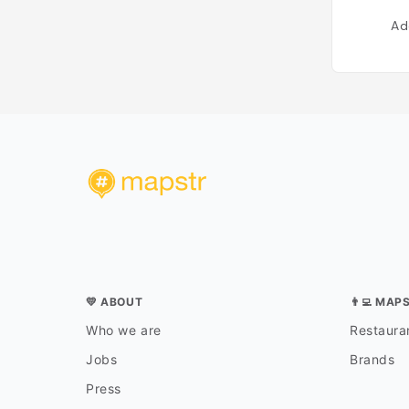
Ad
💛 ABOUT
👨‍💻 MAP
Who we are
Restauran
Jobs
Brands
Press