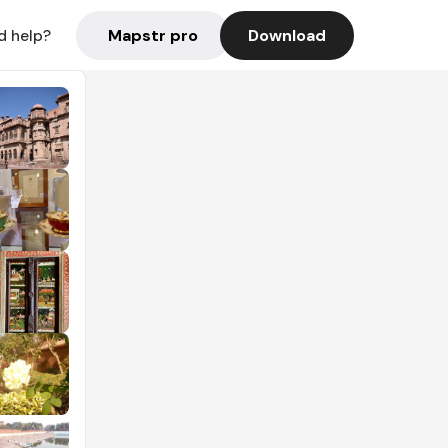
Mapstr pro
Download
d help?