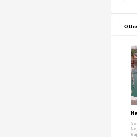
Othe
Na
Sa
Na
Ra