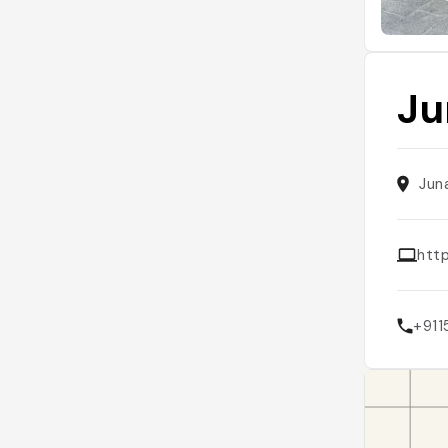
Ju
Jun
http
+91