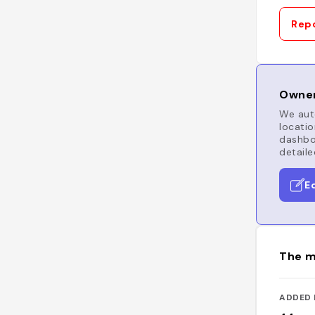
Repo
Owner
We auto
locatio
dashboa
detaile
E
The m
ADDED 