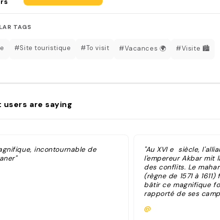
rs
LAR TAGS
te
#Site touristique
#To visit
#Vacances 🌍
#Visite 🏙️
 users are saying
agnifique, incontournable de
"Au XVI e siècle, l'all
aner"
l'empereur Akbar mit la 
des conflits. Le mahar
(règne de 1571 à 1611) 
bâtir ce magnifique fo
rapporté de ses cam
commandes des armée
@
Edifié dans une plaine 