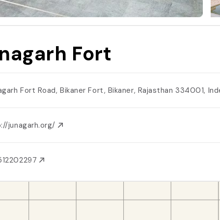
nagarh Fort
agarh Fort Road, Bikaner Fort, Bikaner, Rajasthan 334001, In
://junagarh.org/
1512202297