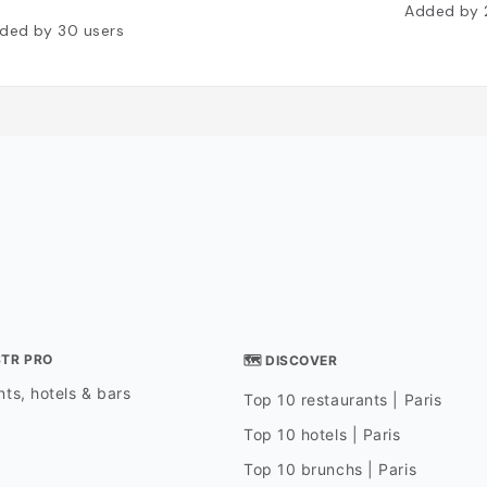
protéger du soleil, en
Added by
implacable. Remarquez
ded by
30
users
fresque peinte en hau
droite de la cour : à 
le désert, le train à 
avoir été un sujet d'in
majeur pour les artist
diwan-i-khas (hall d
privées), aménagé en 
maharaja Karan Singh,
remarquable pour ses
souverains recevaient 
de marque. Mais c'est 
suivante, Anup Mahal,
la plus belle pièce du 
Commencée sous Kara
achevée par son suc
Singh, elle reluit de d
mosaïques de tuiles c
STR PRO
🗺 DISCOVER
miroirs. C'était la sall
couronnement des mah
ts, hotels & bars
Top 10 restaurants | Paris
peut encore y voir un 
richement décoré. Apr
Top 10 hotels | Paris
traversé le Badal Maha
Top 10 brunchs | Paris
Nuages), aux murs en