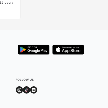
nemi
22
users
Added by
18
users
 la petite
t du mur à
son arrivée dans
vapeur semble
spiration
es locaux. Le
es Audiences
1631 par le
 est surtout
 dorures. Les
ici leurs hôtes
la salle
 qui constitue
fort.
n Singh et
cesseur Anup
orures et de
olorées et de
FOLLOW US
e du
arajas, et on
trône royal très
ès avoir
l (palais des
tièrement