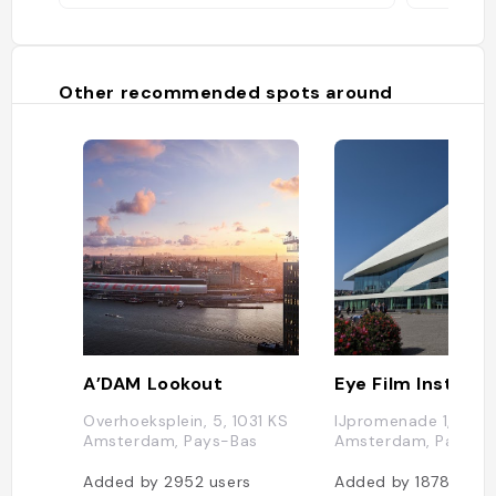
Other recommended spots around
A’DAM Lookout
Eye Film Institut
Overhoeksplein, 5, 1031 KS
IJpromenade 1, 1031
Amsterdam, Pays-Bas
Amsterdam, Pays-B
Added by
2952
users
Added by
1878
user