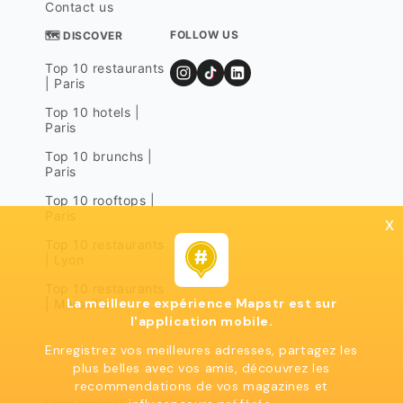
Contact us
FOLLOW US
🗺 DISCOVER
Top 10 restaurants
| Paris
Top 10 hotels |
Paris
Top 10 brunchs |
Paris
Top 10 rooftops |
Paris
x
Top 10 restaurants
| Lyon
Top 10 restaurants
La meilleure expérience Mapstr est sur
| Marseille
l'application mobile.
Enregistrez vos meilleures adresses, partagez les
plus belles avec vos amis, découvrez les
recommendations de vos magazines et