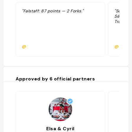
"Falstaff: 87 points — 2 Forks."
"Sélecti
Sélectio
Tradition
@
@
Approved by
6
official partners
Elsa & Cyril