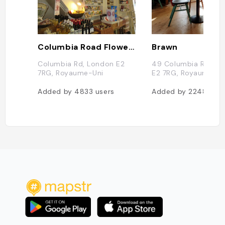
Columbia Road Flower Market
Brawn
Columbia Rd, London E2
49 Columbia Rd, Lo
7RG, Royaume-Uni
E2 7RG, Royaume-Un
Added by
4833
users
Added by
2248
user