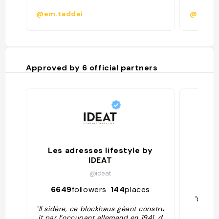
@em.taddei
@
Approved by
6
official partners
Les adresses lifestyle by
IDEAT
@ideat
52
6649
followers
144
places
"Gratui
"Il sidère, ce blockhaus géant constru
it par l’occupant allemand en 1941, d