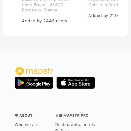
Henri Brunet, 33300
Colstoun Bordeaux
Bordeaux, France
Added by
2110
users
Added by
2445
users
💛 ABOUT
👨‍💻 MAPSTR PRO
Who we are
Restaurants, hotels
& bars