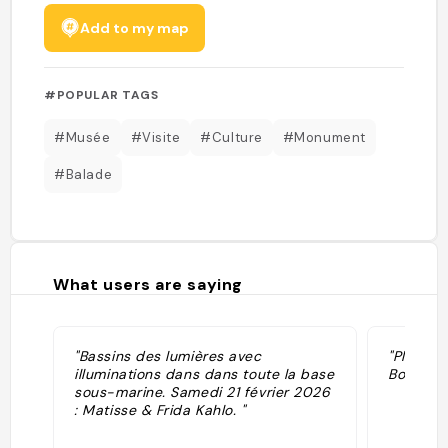
Add to my map
#POPULAR TAGS
#Musée
#Visite
#Culture
#Monument
#Balade
What users are saying
"Bassins des lumières avec
"Plus d'i
illuminations dans dans toute la base
Bordeaux
sous-marine. Samedi 21 février 2026
: Matisse & Frida Kahlo. "