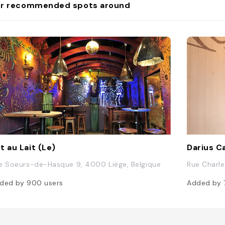
r recommended spots around
t au Lait (Le)
Darius C
e Soeurs-de-Hasque 9, 4000 Liège, Belgique
Rue Charle
ded by
900
users
Added by