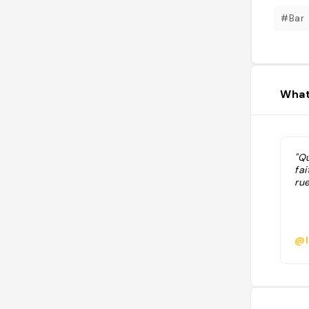
#Bar
What
"Qu
fai
rue
@l