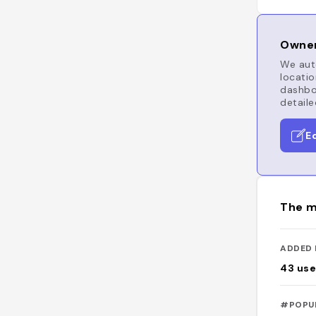
Owner
We auto
locatio
dashboa
detaile
E
The m
ADDED 
43
use
#POPU