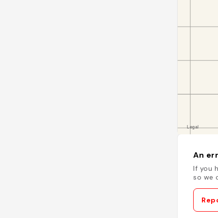
An err
If you 
so we c
Repo