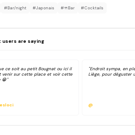
#Bar/night
#Japonais
#🍴Bar
#Cocktails
 users are saying
e ce soit au petit Bougnat ou ici il
"Endroit sympa, en pl
t venir sur cette place et voir cette
Liège, pour déguster u
 😁"
esloci
@