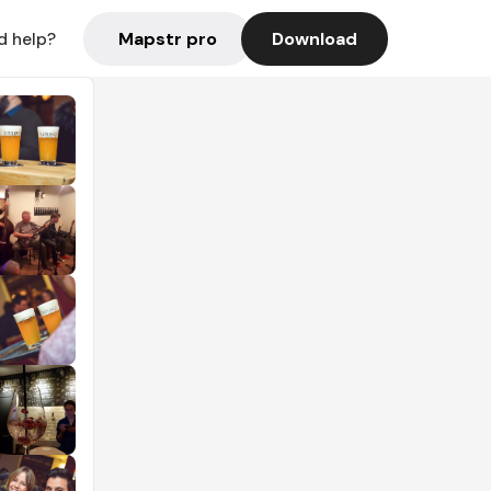
Mapstr pro
Download
d help?