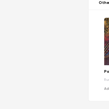
Othe
Po
Ru
Ad