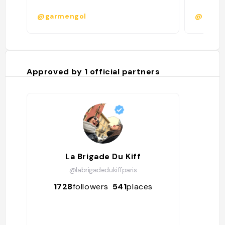
@garmengol
@presti
Approved by
1
official partners
La Brigade Du Kiff
@labrigadedukiffparis
1728
followers
541
places