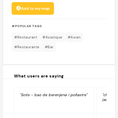
Add to my map
#POPULAR TAGS
#Restaurant
#Asiatique
#Asian
#Restaurante
#Bar
What users are saying
"Sotis - bao de berenjena i pollastre"
"chicken
jaune mi