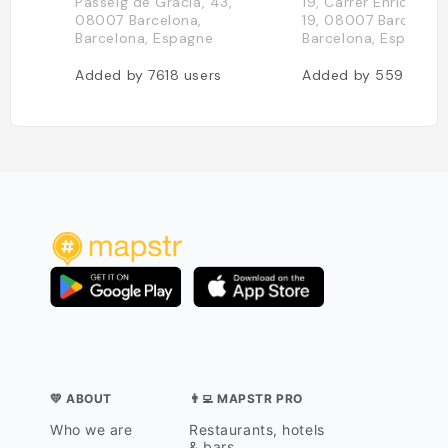
Passeig de Gràcia, 43,
19, Carrer Enric Gra
08007 Barcelona,
19, 08007 Barcelona
Barcelona, Espagne
Barcelona, Espagne
Added by
7618
users
Added by
5594
use
💛 ABOUT
👨‍💻 MAPSTR PRO
Who we are
Restaurants, hotels
& bars