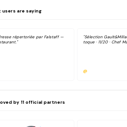
 users are saying
dresse répertoriée par Falstaff —
"Sélection Gault&Milla
taurant."
toque · 11/20 · Chef M
@
oved by
11
official partners