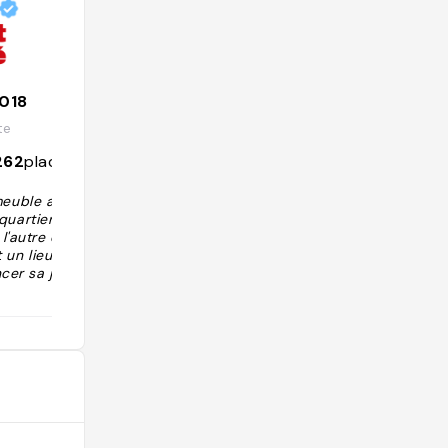
018
Bachelor & bachelorette map
te
@bachelor.ette_map
262
places
457
followers
148
places
mmeuble ancien p
"Situé dans le quartier de Malá Stran
 quartier de Mal
a, Café Savoy est un établissement é
l'autre côté du
légant au style Art nouveau. Le brunc
 un lieu très ch
h y est raffiné, avec des viennoiserie
er sa journée
s maison, des œufs brouillés à la truf
e un petit déjeu
fe... Pour un brunch chic et photogén
 est très bien d
ique !"
austro-hongrois
illeux plafond.
promener à l'int
 cave à vin et à
 à la cuisine où
nt préparés. N'h
r aussi bien le