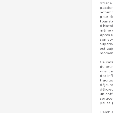
Strana 
passion
notamm
pour de
tourist
d’histo
même u
Après u
son sty
superbe
est au
moment
Ce café
du brun
vins. L
des inf
traditi
déjeune
délicie
un coff
service
pause 
L’ambi