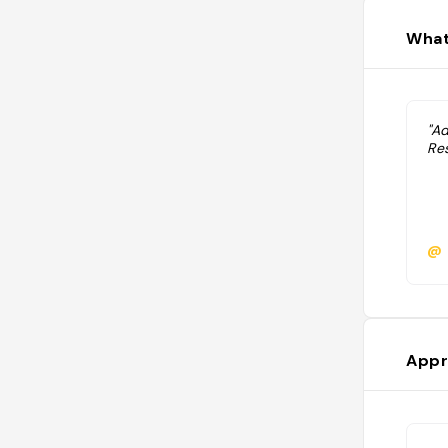
What
"A
Res
@
Appr