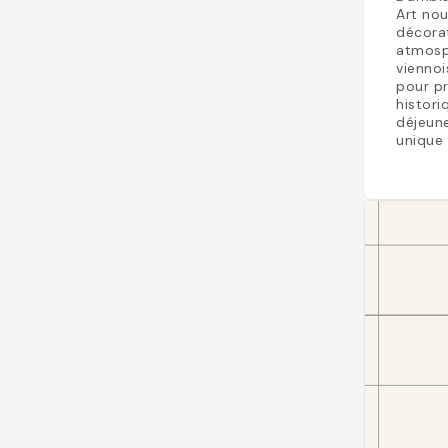
Art nou
décorat
atmosph
viennoi
pour pr
histori
déjeune
unique