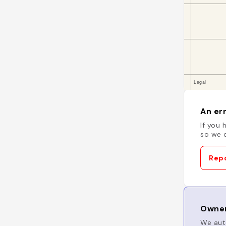
An err
If you 
so we c
Repo
Owner
We auto