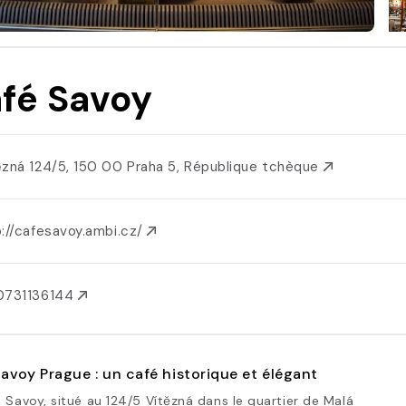
fé Savoy
ězná 124/5, 150 00 Praha 5, République tchèque
://cafesavoy.ambi.cz/
0731136144
avoy Prague : un café historique et élégant
 Savoy, situé au 124/5 Vítězná dans le quartier de Malá