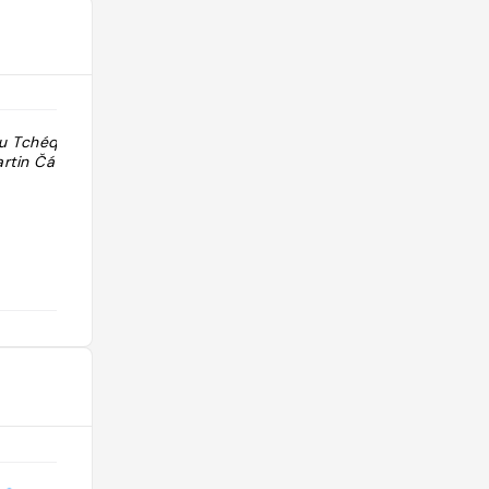
u Tchéquie · 1
"Recommande + décor chouette ?
artin Čáslavka."
Avoir la carte "
@eliselakawaiigirl