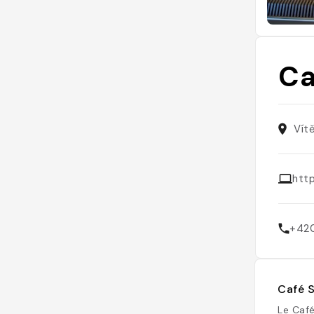
Ca
Vít
http
+42
Café S
Le Café