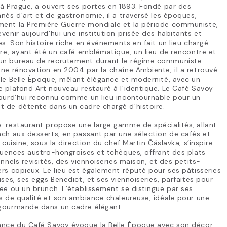
à Prague, a ouvert ses portes en 1893. Fondé par des
nés d’art et de gastronomie, il a traversé les époques,
ent la Première Guerre mondiale et la période communiste,
venir aujourd’hui une institution prisée des habitants et
es. Son histoire riche en événements en fait un lieu chargé
ire, ayant été un café emblématique, un lieu de rencontre et
n bureau de recrutement durant le régime communiste.
ne rénovation en 2004 par la chaîne Ambiente, il a retrouvé
le Belle Époque, mêlant élégance et modernité, avec un
 plafond Art nouveau restauré à l’identique. Le Café Savoy
jourd’hui reconnu comme un lieu incontournable pour un
 de détente dans un cadre chargé d’histoire.
-restaurant propose une large gamme de spécialités, allant
ch aux desserts, en passant par une sélection de cafés et
a cuisine, sous la direction du chef Martin Čáslavka, s’inspire
luences austro-hongroises et tchèques, offrant des plats
onnels revisités, des viennoiseries maison, et des petits-
rs copieux. Le lieu est également réputé pour ses pâtisseries
uses, ses eggs Benedict, et ses viennoiseries, parfaites pour
ee ou un brunch. L’établissement se distingue par ses
s de qualité et son ambiance chaleureuse, idéale pour une
gourmande dans un cadre élégant.
ance du Café Savoy évoque la Belle Époque avec son décor