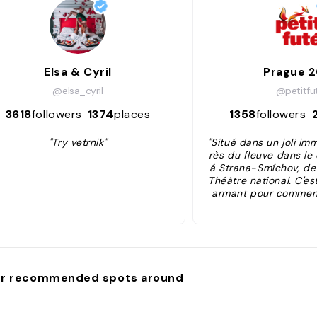
Elsa & Cyril
Prague 2
@elsa_cyril
@petitfu
3618
followers
1374
places
1358
followers
"Try vetrnik"
"Situé dans un joli i
rès du fleuve dans le
á Strana-Smíchov, de 
Théâtre national. C'est
armant pour commenc
en prenant si possibl
ner copieux. L'endroit
écoré dans le style 
du XIXe avec un merve
N'hésitez pas à vous 
érieur, à passer par la
r recommended spots around
donner un coup d'oeil
les délicieux mets so
ésitez pas à y mange