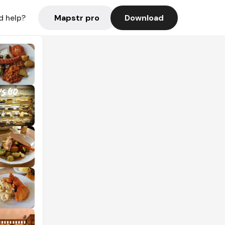
Mapstr pro
Download
d help?