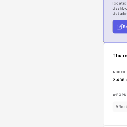
locatio
dashboa
detaile
E
The m
ADDED 
2 438
#POPU
#Rest