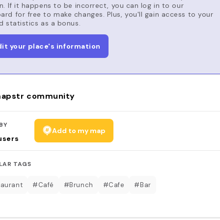
n. If it happens to be incorrect, you can log in to our
rd for free to make changes. Plus, you'll gain access to your
d statistics as a bonus.
dit your place's information
apstr community
BY
Add to my map
users
LAR TAGS
aurant
#Café
#Brunch
#Cafe
#Bar