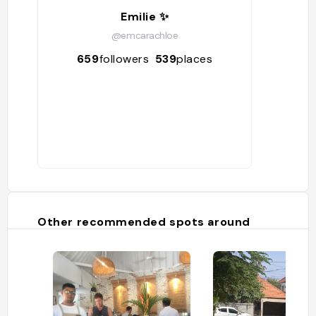
Emilie ✨
@emcarachloe
659
followers
539
places
Other recommended spots around