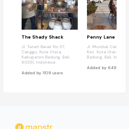
The Shady Shack
Penny Lane
Jl. Tanah Barak No.57,
Jl. Munduk Catu, Ca
Canggu, Kuta Utara,
Kec. Kuta Utara, Ka
Kabupaten Badung, Bali
Badung, Bali, Indone
80351, Indonésie
Added by
649
users
Added by
1109
users