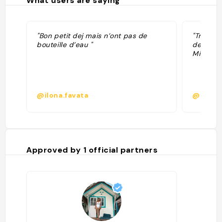
What users are saying
"Bon petit dej mais n’ont pas de
"Très be
bouteille d’eau "
de choix
Miaaaaa
@ilona.favata
@
Approved by
1
official partners