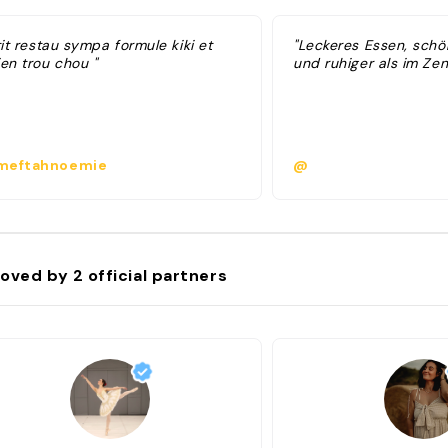
tit restau sympa formule kiki et
"Leckeres Essen, sch
en trou chou "
und ruhiger als im Ze
eftahnoemie
@
oved by
2
official partners