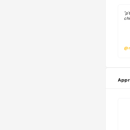
"p'
chi
@m
Appr