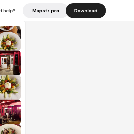
Mapstr pro
Download
d help?