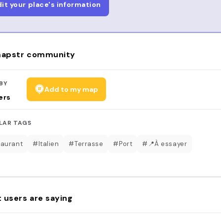
dit your place's information
apstr community
BY
Add to my map
ers
LAR TAGS
aurant
#Italien
#Terrasse
#Port
#📍À essayer
 users are saying