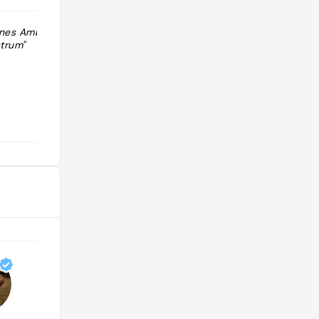
önes Ambiente
"Accueil agréable Très bons produits
ntrum"
italiens "
@maurel.nathalie31