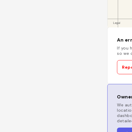
An err
If you 
so we c
Repo
Owner
We auto
locatio
dashboa
detaile