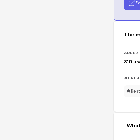
E
The m
ADDED 
310
us
#POPU
#Rest
What