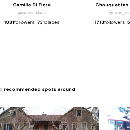
Camille Di Fiore
Chouquettes
@camilledifiore
@selon_m
1881
followers
731
places
1713
followers
r recommended spots around