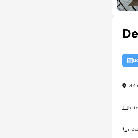
De
B
44 
http
+33