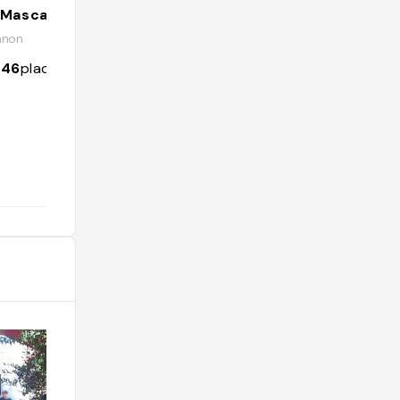
 Mascara
anon
546
places