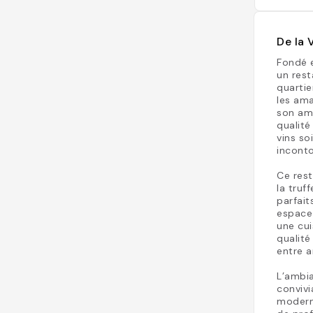
De la 
Fondé e
un rest
quartie
les ama
son amb
qualité
vins so
incont
Ce rest
la truff
parfait
espace 
une cui
qualité
entre a
L’ambia
convivi
moderne