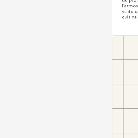
de prof
l’atmos
visite 
cuisine