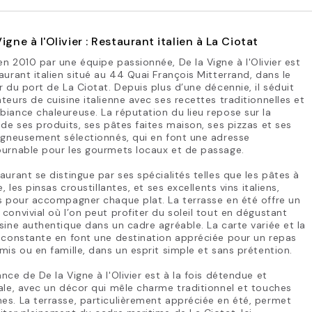
Vigne à l'Olivier : Restaurant italien à La Ciotat
n 2010 par une équipe passionnée, De la Vigne à l'Olivier est
aurant italien situé au 44 Quai François Mitterrand, dans le
r du port de La Ciotat. Depuis plus d’une décennie, il séduit
teurs de cuisine italienne avec ses recettes traditionnelles et
iance chaleureuse. La réputation du lieu repose sur la
 de ses produits, ses pâtes faites maison, ses pizzas et ses
igneusement sélectionnés, qui en font une adresse
ournable pour les gourmets locaux et de passage.
aurant se distingue par ses spécialités telles que les pâtes à
e, les pinsas croustillantes, et ses excellents vins italiens,
s pour accompagner chaque plat. La terrasse en été offre un
convivial où l’on peut profiter du soleil tout en dégustant
sine authentique dans un cadre agréable. La carte variée et la
 constante en font une destination appréciée pour un repas
mis ou en famille, dans un esprit simple et sans prétention.
nce de De la Vigne à l'Olivier est à la fois détendue et
ale, avec un décor qui mêle charme traditionnel et touches
s. La terrasse, particulièrement appréciée en été, permet