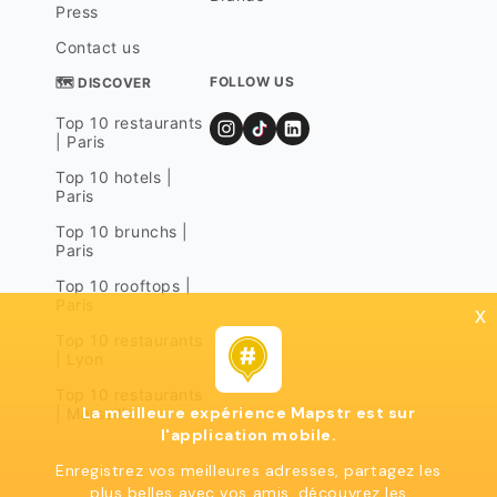
Press
Contact us
FOLLOW US
🗺 DISCOVER
Top 10 restaurants
| Paris
Top 10 hotels |
Paris
Top 10 brunchs |
Paris
Top 10 rooftops |
Paris
x
Top 10 restaurants
| Lyon
Top 10 restaurants
La meilleure expérience Mapstr est sur
| Marseille
l'application mobile.
Enregistrez vos meilleures adresses, partagez les
plus belles avec vos amis, découvrez les