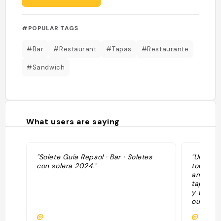
#POPULAR TAGS
#Bar
#Restaurant
#Tapas
#Restaurante
#Sandwich
What users are saying
"Solete Guía Repsol · Bar · Soletes
"Une vra
con solera 2024."
touriste
amateurs
tapas ex
y vont. 
out "
@
@