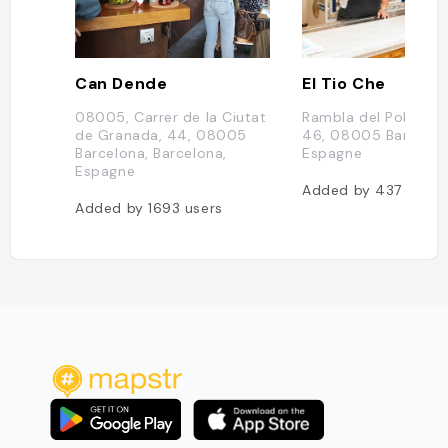
Can Dende
El Tio Che
08005, Carrer de la Ciutat
Rambla del Pobleno
de Granada, 44, 08005
46, 08005 Barcelon
Barcelona, Barcelona,
Espagne
Espagne
Added by
437
users
Added by
1693
users