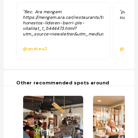
"Rec. Ara mengem
"parle fr
https://mengem.ara.cat/restaurants/tipus-
super ad
honestos-lideren-barri-ple-
vitalitat_1_5444473.html?
utm_source=newsletter&utm_medium=cms&utm_ca
@andreu2
@barjo
Other recommended spots around