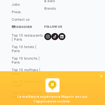
& bars
Jobs
Brands
Press
Contact us
FOLLOW US
🗺 DISCOVER
Top 10 restaurants
| Paris
Top 10 hotels |
Paris
Top 10 brunchs |
Paris
Top 10 rooftops |
Paris
x
Top 10 restaurants
| Lyon
Top 10 restaurants
La meilleure expérience Mapstr est sur
| Marseille
l'application mobile.