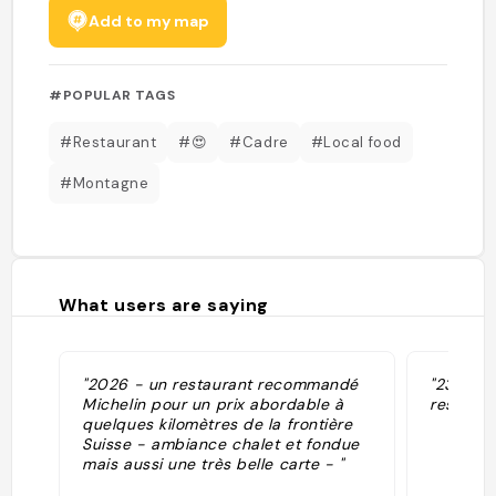
Add to my map
#POPULAR TAGS
#Restaurant
#😍
#Cadre
#Local food
#Montagne
What users are saying
"2026 - un restaurant recommandé
"23.07.2
Michelin pour un prix abordable à
restée à 
quelques kilomètres de la frontière
Suisse - ambiance chalet et fondue
mais aussi une très belle carte - "