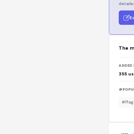
detaile
E
The m
ADDED 
355
us
#POPU
#Plag