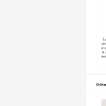
"L
on
e 
e 
au
s 
Othe