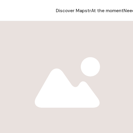
Discover Mapstr
At the moment
Nee