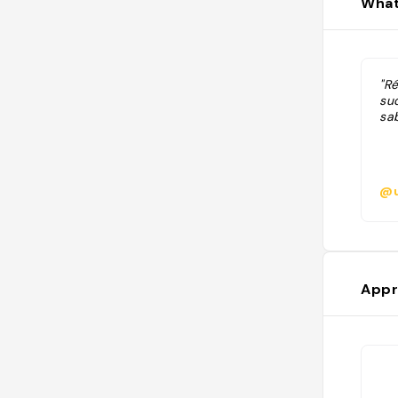
What
"R
sud
sab
@u
Appr