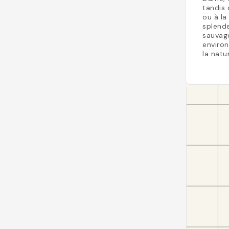
tandis 
ou à la
splende
sauvage
environ
la natu