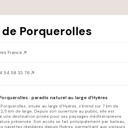
e de Porquerolles
res France
4 94 58 33 76
 Porquerolles : paradis naturel au large d'Hyères
e Porquerolles, située au large d'Hyères, s'étend sur 7 km de
 2,5 km de large. Depuis son ouverture au public, elle est
e une destination prisée pour ses paysages méditerranéens
ature préservée. Son accès se fait principalement par bateau,
s navettes régulières depuis Hyères, permettant aux visiteurs