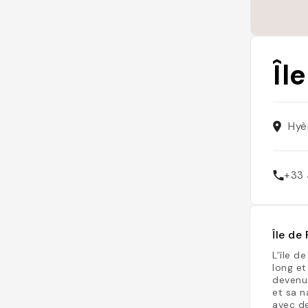
Îl
Hyè
+33 
Île de
L'île d
long et
devenu
et sa n
avec de