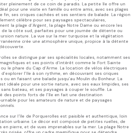
iter pleinement de ce coin de paradis. La petite île offre un
déal pour une visite en famille ou entre amis, avec ses plages
e fin, ses criques cachées et ses sentiers de balade. La région
alement célèbre pour ses paysages spectaculaires,
ent la plage d’Argent, la plage Notre Dame ou encore les
s de la côte sud, parfaites pour une journée de détente ou
ursion nature. La vue sur la mer turquoise et la végétation
rranéenne crée une atmosphère unique, propice à la détente
 découverte.
olles se distingue par ses spécialités locales, notamment ses
magnifiques et ses points d’intérêt comme le Fort Sainte
ou le phare du Cap d’Arme. La location de vélos électriques
d’explorer l’île à son rythme, en découvrant ses criques
s ou en faisant une balade jusqu’au Moulin du Bonheur. La
est idéale pour une sortie nature, avec ses eaux limpides, ses
 sans bateau, et ses paysages à couper le souffle. La
té des points forts de l’île en fait une destination
ournable pour les amateurs de nature et de paysages
onnels.
nce sur l’île de Porquerolles est paisible et authentique, loin
itation urbaine. Le décor est composé de petites ruelles, de
 en pierre, et de vues imprenables sur la mer. La plage Notre
rès prisée, offre un cadre magnifique pour se détendre,