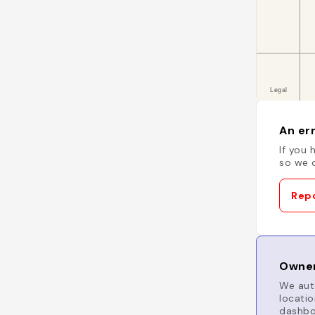
An err
If you 
so we c
Repo
Owner
We auto
locatio
dashboa