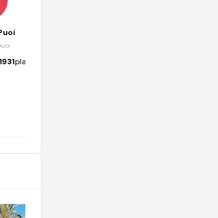
Puoi
Meggie SAMSON
uoi
@meggie.samson
1931
places
153
followers
607
places