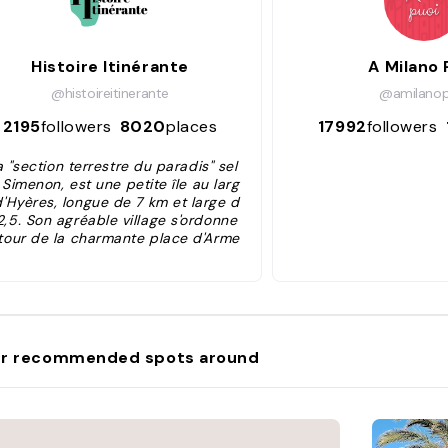
Histoire Itinérante
A Milano 
@histoireitinerante
@amilanop
2195
followers
8020
places
17992
followers
a "section terrestre du paradis" sel
 Simenon, est une petite île au larg
d'Hyères, longue de 7 km et large d
2,5. Son agréable village s'ordonne
tour de la charmante place d'Arme
et offre des paysages méditerrané
ens magnifiques."
r recommended spots around