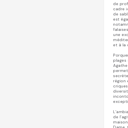
de prof
cadre i
de sabl
est ég
notamm
falaise
une exc
médite
et à la
Porquer
plages 
Agathe 
permet 
secrète
région 
criques
diversi
incont
excepti
L’ambia
de l’ag
maisons
Dame, t