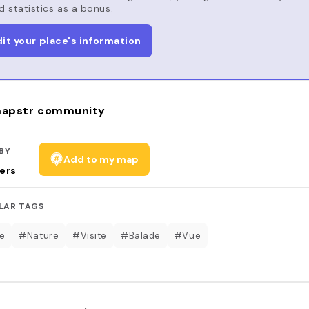
d statistics as a bonus.
dit your place's information
apstr community
BY
Add to my map
ers
LAR TAGS
e
#Nature
#Visite
#Balade
#Vue