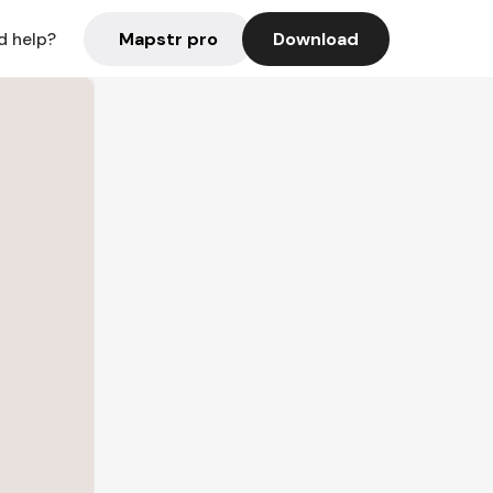
Mapstr pro
Download
d help?