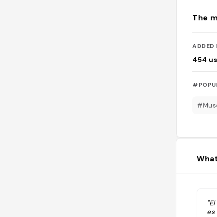
The m
ADDED 
454
u
#POPU
#Mus
What
"E
es