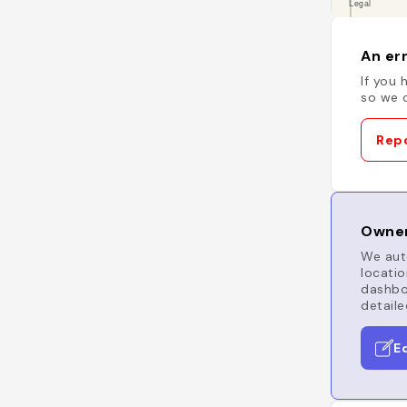
An err
If you 
so we c
Repo
Owner
We auto
locatio
dashboa
detaile
E