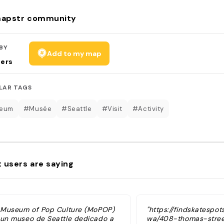
apstr community
BY
Add to my map
sers
LAR TAGS
eum
#Musée
#Seattle
#Visit
#Activity
 users are saying
l Museum of Pop Culture (MoPOP)
"https://findskatespo
 un museo de Seattle dedicado a
wa/408-thomas-stre