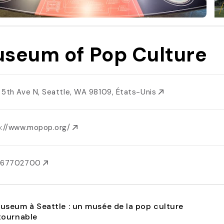
seum of Pop Culture
 5th Ave N, Seattle, WA 98109, États-Unis
p://www.mopop.org/
067702700
seum à Seattle : un musée de la pop culture
tournable