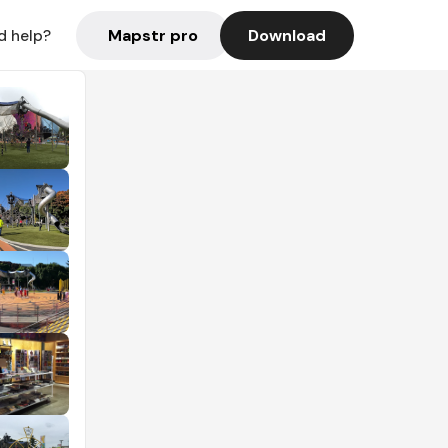
Mapstr pro
Download
d help?