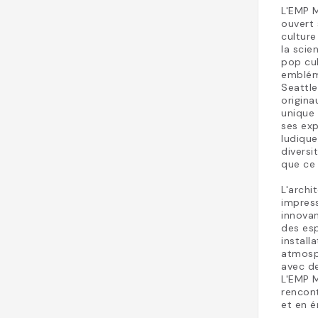
L'EMP M
ouvert 
culture
la scie
pop cul
emblém
Seattle
origina
unique 
ses exp
ludique
diversi
que ce 
L'archi
impres
innovan
des esp
install
atmosph
avec de
L'EMP M
rencont
et en 