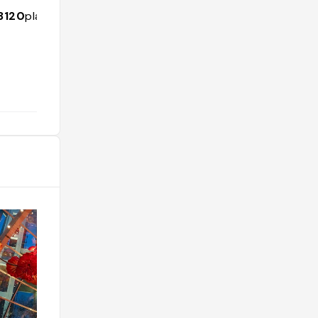
8448
followers
1427
places
3120
places