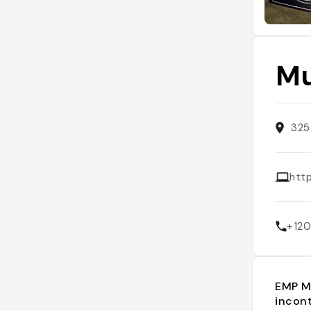
Mu
325
htt
+12
EMP Mu
incon