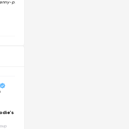
manny-pad"
favorite visit of the trip but worth it if
you get the bundled ticket with
Space Needle + Chihuly"
@
oodie's world
La Passion des Chateaux
@passionchateau
loup