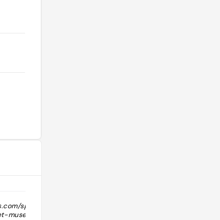
ts.com/spots/seattle-
"Brittany Choplin recommendation.
et-museum-of-
Notes from her: pretty cool! not my