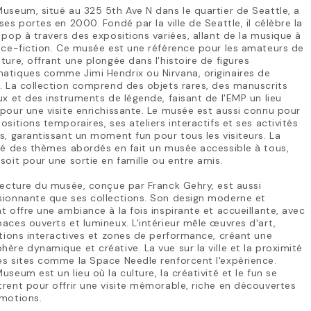
useum, situé au 325 5th Ave N dans le quartier de Seattle, a
ses portes en 2000. Fondé par la ville de Seattle, il célèbre la
 pop à travers des expositions variées, allant de la musique à
nce-fiction. Ce musée est une référence pour les amateurs de
ture, offrant une plongée dans l'histoire de figures
atiques comme Jimi Hendrix ou Nirvana, originaires de
. La collection comprend des objets rares, des manuscrits
ux et des instruments de légende, faisant de l'EMP un lieu
pour une visite enrichissante. Le musée est aussi connu pour
ositions temporaires, ses ateliers interactifs et ses activités
s, garantissant un moment fun pour tous les visiteurs. La
té des thèmes abordés en fait un musée accessible à tous,
soit pour une sortie en famille ou entre amis.
tecture du musée, conçue par Franck Gehry, est aussi
sionnante que ses collections. Son design moderne et
t offre une ambiance à la fois inspirante et accueillante, avec
aces ouverts et lumineux. L'intérieur mêle œuvres d'art,
ations interactives et zones de performance, créant une
ère dynamique et créative. La vue sur la ville et la proximité
s sites comme la Space Needle renforcent l'expérience.
useum est un lieu où la culture, la créativité et le fun se
rent pour offrir une visite mémorable, riche en découvertes
émotions.