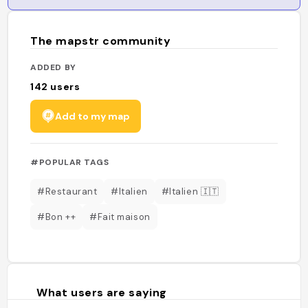
The mapstr community
ADDED BY
142
users
Add to my map
#POPULAR TAGS
#Restaurant
#Italien
#Italien 🇮🇹
#Bon ++
#Fait maison
What users are saying