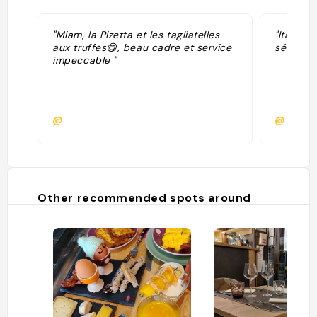
"Miam, la Pizetta et les tagliatelles
"Italien,
aux truffes😋, beau cadre et service
sélectio
impeccable "
@
@p97v
Other recommended spots around