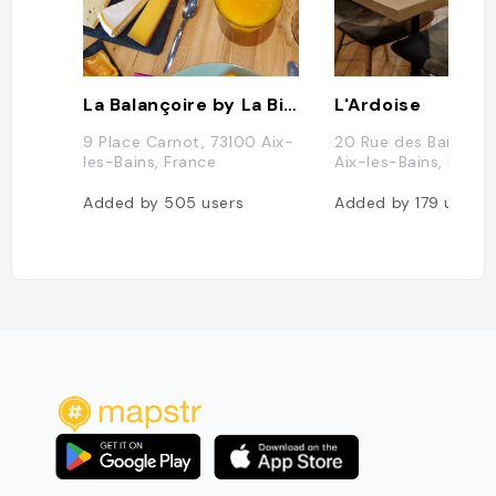
La Balançoire by La Bicyclette Rose
L'Ardoise
9 Place Carnot, 73100 Aix-
20 Rue des Bains, 7
les-Bains, France
Aix-les-Bains, Franc
Added by
505
users
Added by
179
users