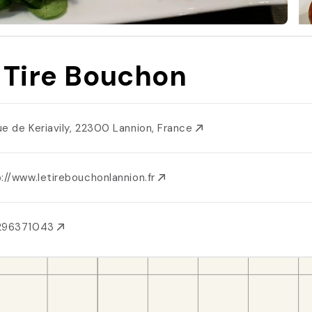
 Tire Bouchon
ue de Keriavily, 22300 Lannion, France
://www.letirebouchonlannion.fr
296371043