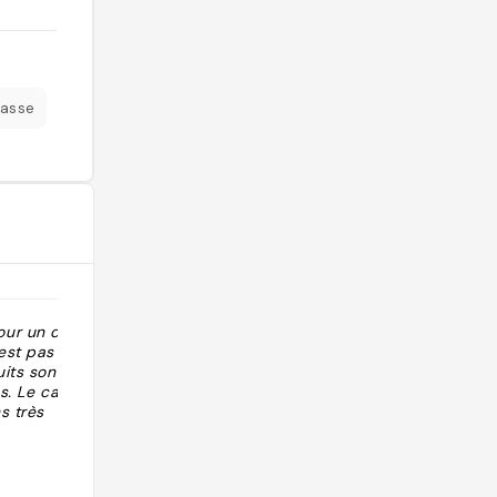
rasse
ur un déjeuner
"Très bon restaurant !! Cuisine
est pas très
traditionnelle. "Pas de frites - Pas de
uits sont de
Ketchup". Produits frais, spécialités
és. Le cadre est
de Saint Jacques, ormeaux et
s très
poissons frais. Fermé le dimanche et
lundi midi."
@