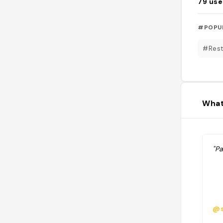
79
use
#POPU
#Rest
What
"Pa
@s