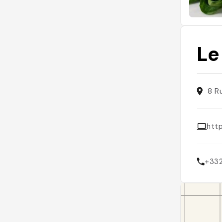
Le
8 R
http
+33