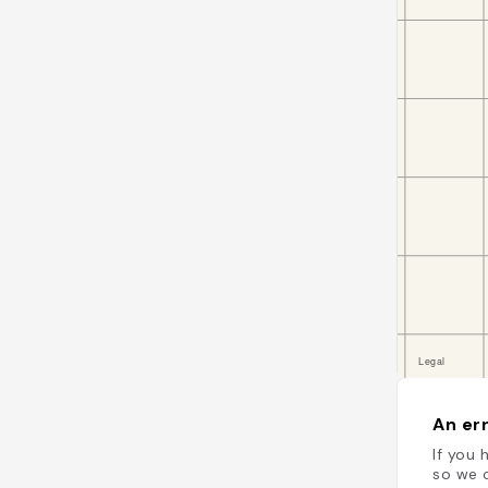
An err
If you 
so we c