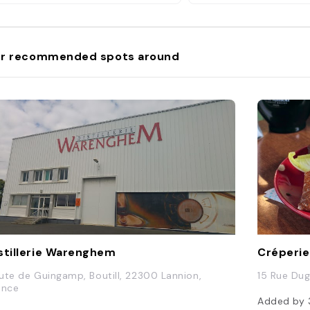
r recommended spots around
stillerie Warenghem
Créperie
ute de Guingamp, Boutill, 22300 Lannion,
15 Rue Dug
ance
Added by