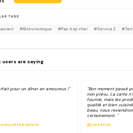
rs
LAR TAGS
aurant
#Bistronomique
#Pas trop cher
#Service 2
#Ter
 users are saying
rfait pour un dîner en amoureux !"
"Bon moment passé po
non prévu. La carte n’
fournie, mais les prod
qualité et bien cuisin
beau, nous reviendron
certainement. "
omuchtoexplore
@nozetlyx