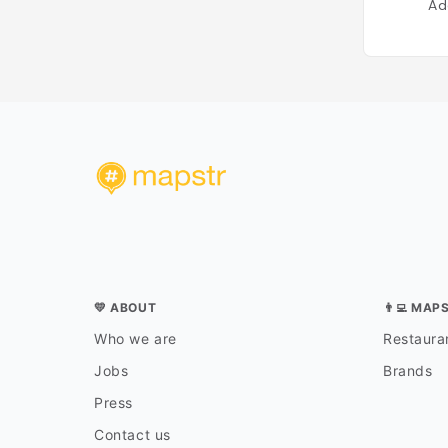
Ad
💛 ABOUT
👨‍💻 MAP
Who we are
Restauran
Jobs
Brands
Press
Contact us