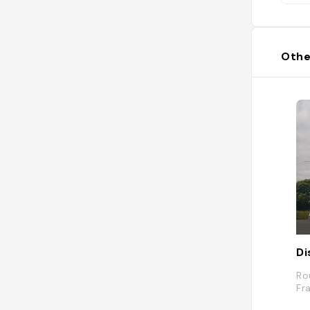
Othe
Di
Ro
Fr