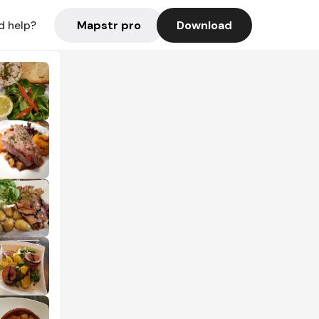
Mapstr pro
Download
d help?