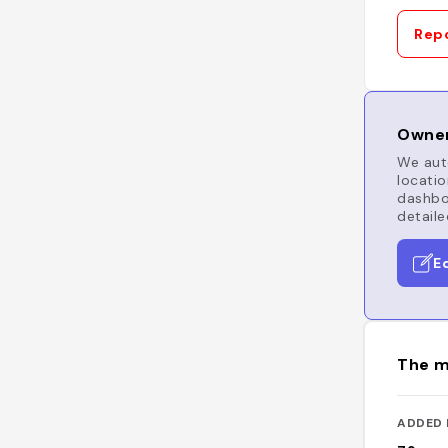
Repo
Owner
We auto
locatio
dashboa
detaile
E
The m
ADDED 