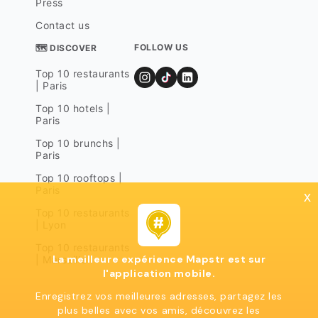
Press
Contact us
FOLLOW US
🗺 DISCOVER
Top 10 restaurants
| Paris
Top 10 hotels |
Paris
Top 10 brunchs |
Paris
Top 10 rooftops |
Paris
x
Top 10 restaurants
| Lyon
Top 10 restaurants
La meilleure expérience Mapstr est sur
| Marseille
l'application mobile.
Enregistrez vos meilleures adresses, partagez les
plus belles avec vos amis, découvrez les