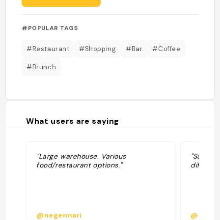
#POPULAR TAGS
#Restaurant
#Shopping
#Bar
#Coffee
#Brunch
What users are saying
"Large warehouse. Various
"Super c
food/restaurant options."
differen
@negennari
@