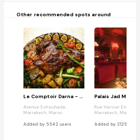
Other recommended spots around
Le Comptoir Darna - Restaurant Marrakech
Palais Jad Mahal
Avenue Echouhada,
Rue Haroun Errachid
Marrakech, Maroc
Marrakech, Maroc
Added by
5542
users
Added by
2125
user