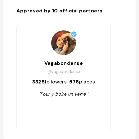
Approved by
10
official partners
Vagabondanse
@vagabondanse
3325
followers
578
places
394
"Pour y boire un verre "