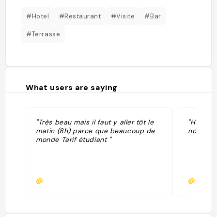
#Hotel
#Restaurant
#Visite
#Bar
#Terrasse
What users are saying
"Très beau mais il faut y aller tôt le
"Hotel d
matin (8h) parce que beaucoup de
noche "
monde Tarif étudiant "
@
@