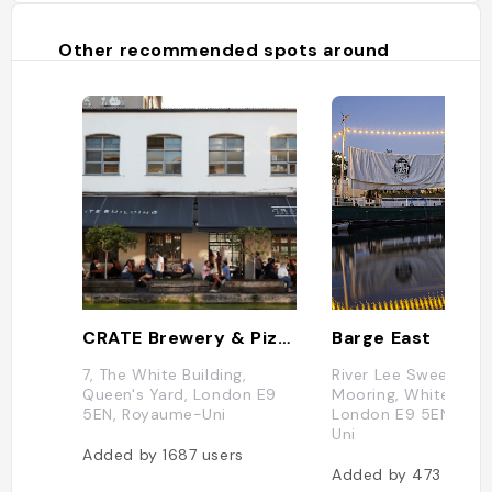
Other recommended spots around
CRATE Brewery & Pizzeria
Barge East
7, The White Building,
River Lee Sweetwate
Queen's Yard, London E9
Mooring, White Post
5EN, Royaume-Uni
London E9 5EN, Ro
Uni
Added by
1687
users
Added by
473
users