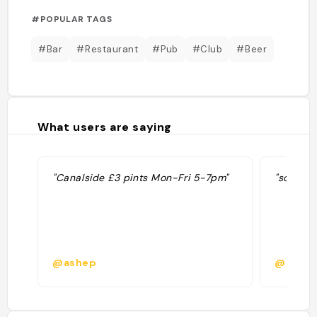
#POPULAR TAGS
#Bar
#Restaurant
#Pub
#Club
#Beer
What users are saying
"Canalside £3 pints Mon-Fri 5-7pm"
"so cool
@ashep
@abbyc