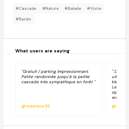
#Cascade
#Nature
#Balade
#Visite
#Rando
What users are saying
"Gratuit / parking Impressionnant.
" De Ca
Petite randonnée jusqu’à la petite
uit twee
cascade très sympathique en forêt "
kleine w
Le Tholy
op korte
waterval
De grote
@maelane35
@ifranl
en daarm
hele Vog
je gewo
parkeerp
hoor je 