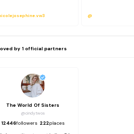
icolejosephine.vw3
@
oved by
1
official partners
The World Of Sisters
@cindy.twos
12446
followers
222
places