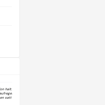
on halt.
"Top Chef Padma Lakshmi
aufregend gut
recommended "
en satt aber