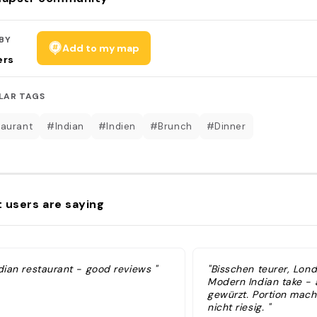
BY
Add to my map
ers
LAR TAGS
aurant
#Indian
#Indien
#Brunch
#Dinner
 users are saying
dian restaurant - good reviews "
"Bisschen teurer, Lond
Modern Indian take - 
gewürzt. Portion mach
nicht riesig. "