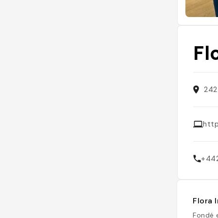
Fl
242
http
+44
Flora 
Fondé e