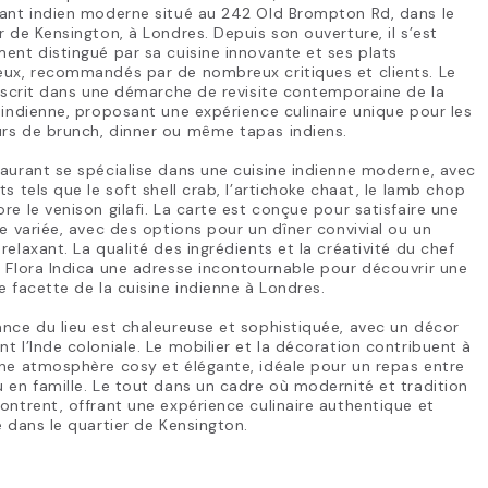
rant indien moderne situé au 242 Old Brompton Rd, dans le
r de Kensington, à Londres. Depuis son ouverture, il s’est
ent distingué par sa cuisine innovante et ses plats
eux, recommandés par de nombreux critiques et clients. Le
inscrit dans une démarche de revisite contemporaine de la
 indienne, proposant une expérience culinaire unique pour les
rs de brunch, dinner ou même tapas indiens.
aurant se spécialise dans une cuisine indienne moderne, avec
ts tels que le soft shell crab, l’artichoke chaat, le lamb chop
re le venison gilafi. La carte est conçue pour satisfaire une
le variée, avec des options pour un dîner convivial ou un
relaxant. La qualité des ingrédients et la créativité du chef
 Flora Indica une adresse incontournable pour découvrir une
e facette de la cuisine indienne à Londres.
nce du lieu est chaleureuse et sophistiquée, avec un décor
t l’Inde coloniale. Le mobilier et la décoration contribuent à
ne atmosphère cosy et élégante, idéale pour un repas entre
 en famille. Le tout dans un cadre où modernité et tradition
ontrent, offrant une expérience culinaire authentique et
e dans le quartier de Kensington.