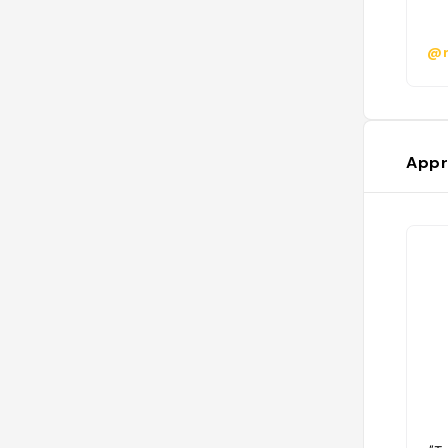
@n
Appr