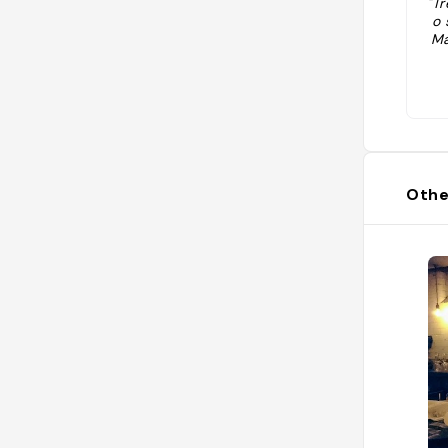
"Tr
o 
Ma
Othe