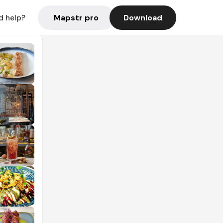
Mapstr pro
Download
d help?