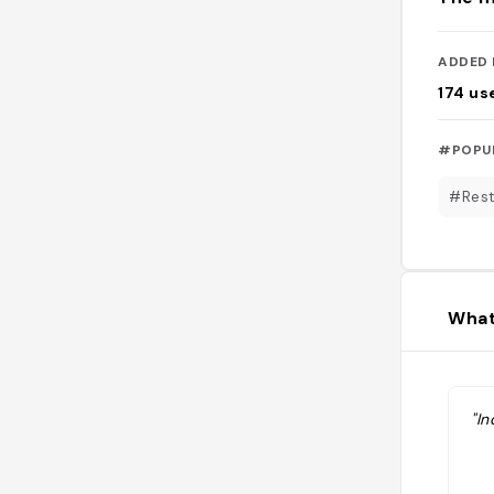
ADDED 
174
us
#POPU
#Rest
What
"In