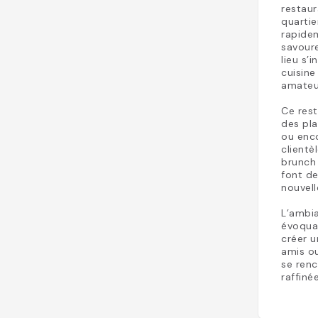
restau
quartie
rapidem
savour
lieu s’
cuisine
amateu
Ce rest
des pla
ou enco
clientè
brunch 
font de
nouvell
L’ambia
évoquan
créer u
amis ou
se renc
raffiné