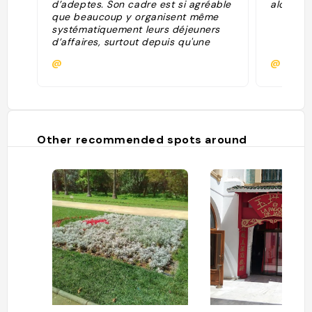
d’adeptes. Son cadre est si agréable
alcool "
que beaucoup y organisent même
systématiquement leurs déjeuners
d’affaires, surtout depuis qu'une
salle leur est exclusivement réservée.
@
@
Grande salle lumineuse, déco
tendance, cuisine méditerranéenne
et gastronomique internationale
soignée et créative (renouvellement
de la carte tous les deux à trois
mois). Bar réservé aux clients du
Other recommended spots around
restaurant."