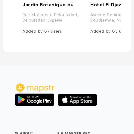
Jardin Botanique du Hamma
Rue Mohamed Belouizdad,
Avenue Souidani
Belouizdad, Algérie
Boudjemaa, Alger, Al
Added by
87
users
Added by
83
users
💛 ABOUT
👨‍💻 MAPSTR PRO