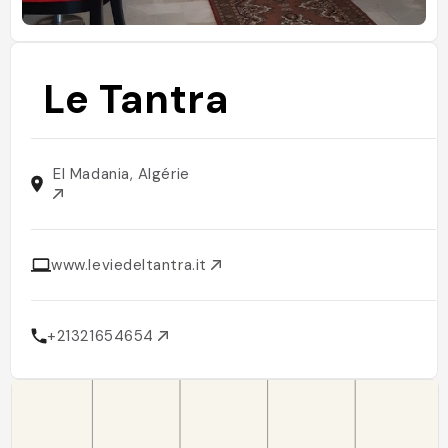
Le Tantra
El Madania, Algérie
www.leviedeltantra.it
+21321654654