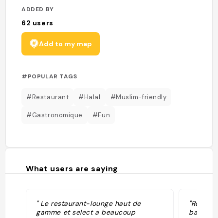
ADDED BY
62
users
Add to my map
#POPULAR TAGS
#Restaurant
#Halal
#Muslim-friendly
#Gastronomique
#Fun
What users are saying
" Le restaurant-lounge haut de
"Resto g
gamme et select a beaucoup
base de 