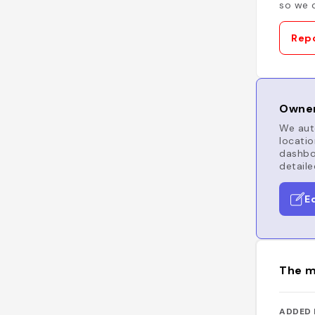
so we c
Repo
Owner
We auto
locatio
dashboa
detaile
E
The m
ADDED 