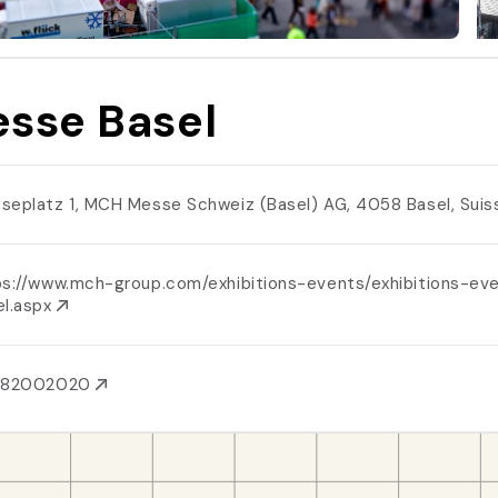
sse Basel
seplatz 1, MCH Messe Schweiz (Basel) AG, 4058 Basel, Sui
ps://www.mch-group.com/exhibitions-events/exhibitions-ev
el.aspx
582002020