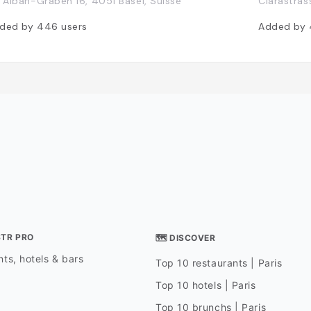
. Alban-Graben 16, 4051 Basel, Suisse
Clarastras
ded by
446
users
Added by
STR PRO
🗺 DISCOVER
ts, hotels & bars
Top 10 restaurants | Paris
Top 10 hotels | Paris
Top 10 brunchs | Paris