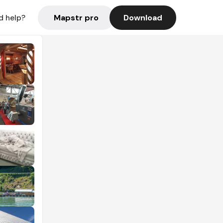
Mapstr pro
Download
d help?