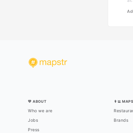
St
Ad
💛 ABOUT
👨‍💻 MAP
Who we are
Restauran
Jobs
Brands
Press