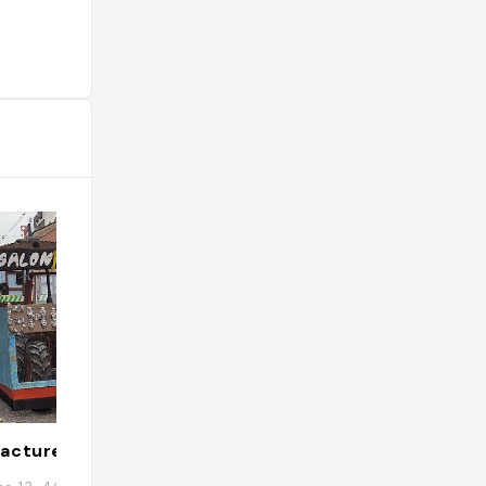
acture Klara
Volkshaus Base