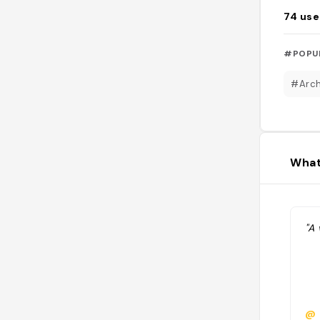
74
use
#POPU
#Arch
What
"A 
@