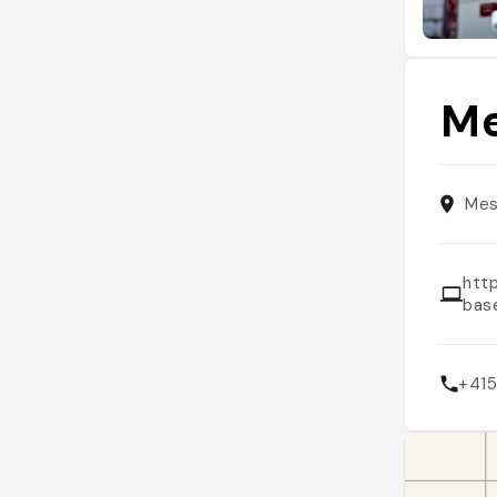
Me
Mes
htt
bas
+41