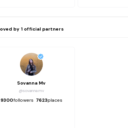
oved by
1
official partners
Sovanna Mv
@sovanna.mv
9300
followers
7623
places