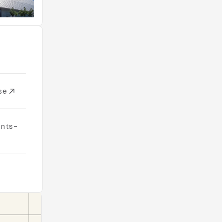
sse
ents-