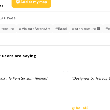
Add to my map
rs
LAR TAGS
itecture
#Visitare/Arch/Art
#Basel
#Architecture 🏢
#
 users are saying
voir : le Fenster zum Himmel"
"Designed by Herzog 
@hello12